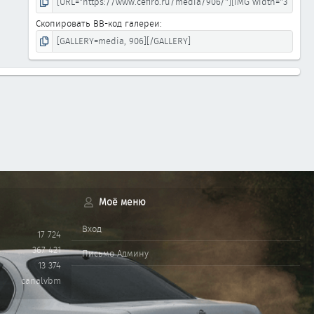
Скопировать BB-код галереи
Моё меню
Вход
17 724
367 421
Письмо Админу
13 374
canalvbm