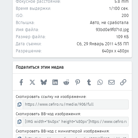
Фокусное расстояние
5.8 mm
Время выдержки
1/100 сек.
ISO
200
Вспышка
Авто, не сработала
Имя файла
93bd0e9fd71d.jpg
Размер файла
109 КБ
Дата съемки
Сб, 29 Январь 2011 4:55 ПП
Разрешение
640px x 480px
Поделиться этим медиа
Facebook
X
Bluesky
LinkedIn
Reddit
Pinterest
Tumblr
WhatsApp
Электронна
Ссыл
Скопировать ссылку на изображение
Скопировать BB-код изображения
Скопировать BB-код с миниатюрой изображения