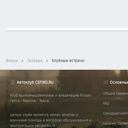
Форум
Галерея
Клубные встречи
Автоклуб CEFIRO.RU
Основны
Общие Сведе
Клуб единомышленников и владельцев Nissan
Cefiro • Maxima • Teana.
FAQ
Самодиагност
Целью клуба является обмен опытом и
взаимная помощь в вопросах обслуживания и
Своими Сила
эксплуатации автомобиля.