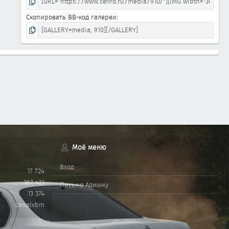
Скопировать BB-код галереи
Моё меню
Вход
17 724
367 421
Письмо Админу
13 374
canalvbm