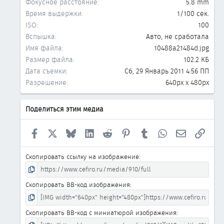
Фокусное расстояние
5.8 mm
Время выдержки
1/100 сек.
ISO
100
Вспышка
Авто, не сработала
Имя файла
10488a21484d.jpg
Размер файла
102.2 КБ
Дата съемки
Сб, 29 Январь 2011 4:56 ПП
Разрешение
640px x 480px
Поделиться этим медиа
Facebook
X
Bluesky
LinkedIn
Reddit
Pinterest
Tumblr
WhatsApp
Электронна
Ссыл
Скопировать ссылку на изображение
Скопировать BB-код изображения
Скопировать BB-код с миниатюрой изображения