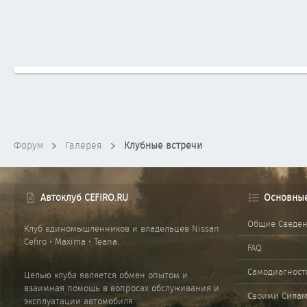
Форум
Галерея
Клубные встречи
Автоклуб CEFIRO.RU
Основны
Общие Сведе
Клуб единомышленников и владельцев Nissan
Cefiro • Maxima • Teana.
FAQ
Самодиагност
Целью клуба является обмен опытом и
взаимная помощь в вопросах обслуживания и
Своими Сила
эксплуатации автомобиля.