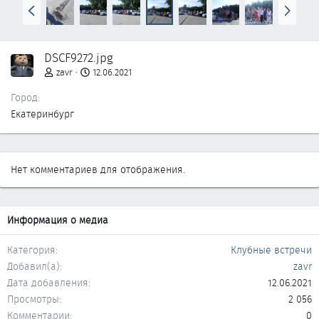
Н
В
а
п
з
е
а
р
DSCF9272.jpg
д
ё
д
zavr
12.06.2021
Город
Екатеринбург
Нет комментариев для отображения.
Информация о медиа
Категория
Клубные встречи
Добавил(а)
zavr
Дата добавления
12.06.2021
Просмотры
2 056
Комментарии
0