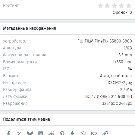
0
Рейтинг
Оценок: 0
Метаданные изображения
Устройство
FUJIFILM FinePix S5800 S800
Апертура
ƒ/6.3
Фокусное расстояние
6.3 mm
Время выдержки
1/350 сек.
ISO
64
Вспышка
Авто, сработала
Имя файла
DSCF9272.jpg
Размер файла
2.7 МБ
Дата съемки
Вс, 17 Июль 2011 6:38 ПП
Разрешение
3264px x 2448px
Поделиться этим медиа
Facebook
X
Bluesky
LinkedIn
Reddit
Pinterest
Tumblr
WhatsApp
Электронная почта
Ссылка