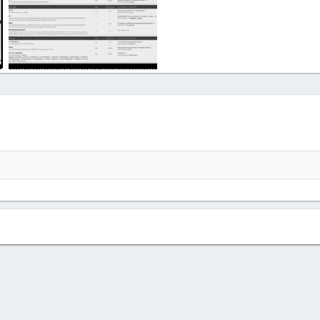
forums.png
zavr
12.05.2021
0
0