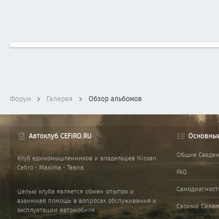
Форум
Галерея
Обзор альбомов
Автоклуб CEFIRO.RU
Основны
Общие Сведе
Клуб единомышленников и владельцев Nissan
Cefiro • Maxima • Teana.
FAQ
Самодиагност
Целью клуба является обмен опытом и
взаимная помощь в вопросах обслуживания и
Своими Сила
эксплуатации автомобиля.