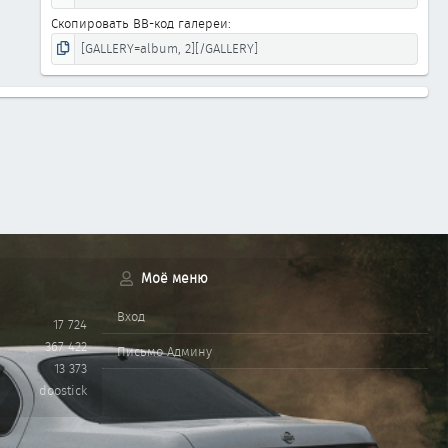
Скопировать BB-код галереи
Моё меню
Вход
17 724
367 422
Письмо Админу
13 373
doostick