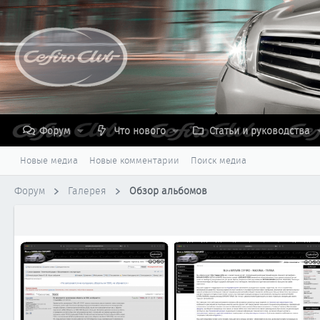
Форум
Что нового
Статьи и руководства
Новые медиа
Новые комментарии
Поиск медиа
Форум
Галерея
Обзор альбомов