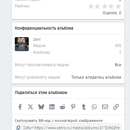
0.0
Рейтинг
Оценок: 0
Конфиденциальность альбома
zavr
Медиа
935
Альбомы
2
Могут просматривать медиа
Все
Могут добавлять медиа
Только владелец альбома
Поделиться этим альбомом
Facebook
X
Bluesky
LinkedIn
Reddit
Pinterest
Tumblr
WhatsApp
Электронна
Ссыл
Скопировать BB-код с миниатюрой изображения