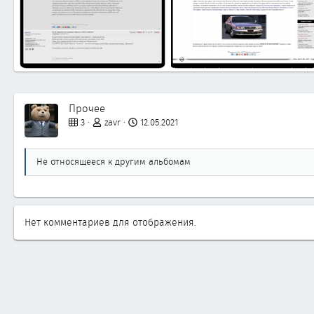
topic.png
main.png
zavr
12.05.2021
zavr
12.05.2021
0
0
0
0
Прочее
3
zavr
12.05.2021
Не относящееся к другим альбомам
Нет комментариев для отображения.