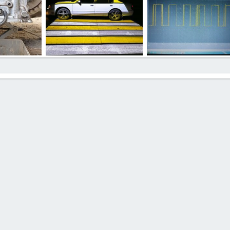
Разное
Мои фото
5.2024
Харлам
23.05.2024
DeMolitionStar
22.10.2
1
0
0
1
0
0