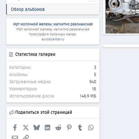
Обзор альбомов
Мрт молочной железы: магнитно резонансная
Мрт молочной железы: магнитно резонансная
томография молочных желез.
Разное
eurodicenter.ru
Харлам
23.0
1
0
0
Статистика галереи
Категории
3
Альбомы
5
Загруженные медиа
940
Комментарии
18
Использование диска
146.9 МБ
Поделиться этой страницей
Facebook
X
Bluesky
LinkedIn
Reddit
Pinterest
Tumblr
WhatsApp
Электронная почта
Ссылка