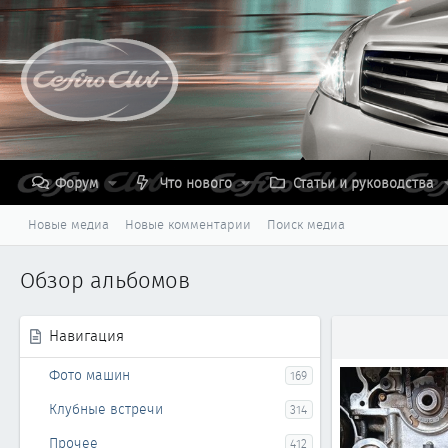
Форум
Что нового
Статьи и руководства
Новые медиа
Новые комментарии
Поиск медиа
Обзор альбомов
Навигация
Фото машин
169
Клубные встречи
314
Прочее
412