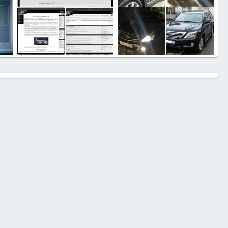
Прочее
Мои машины
021
zavr
12.05.2021
zavr
06.05.2021
3
0
0
39
0
0