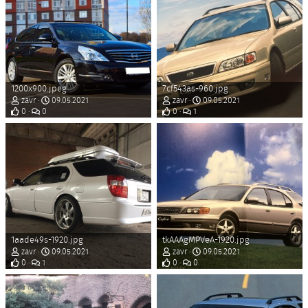
1200x900.jpeg
7cf543as-960.jpg
zavr
09.05.2021
zavr
09.05.2021
0
0
0
1
1aade49s-1920.jpg
tkAAAgMPVeA-1920.jpg
zavr
09.05.2021
zavr
09.05.2021
0
1
0
0