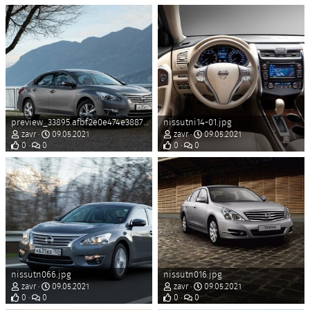
preview_33895.afbf2e0e474e388764226ec031749af6.jpeg
nissutni14-01.jpg
zavr
09.05.2021
zavr
09.05.2021
0
0
0
0
nissutn066.jpg
nissutn016.jpg
zavr
09.05.2021
zavr
09.05.2021
0
0
0
0