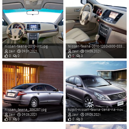
nissan-teana-2010-int.jpg
Nissan-Teana-2010-1280x800-033.jpg
zavr
09.05.2021
zavr
09.05.2021
0
0
0
0
nissan_teana_386287.jpg
kupit-nissan-teana-cena-na-novyj-nissan-teana-u_1_1.jpg
zavr
09.05.2021
zavr
09.05.2021
0
0
0
0