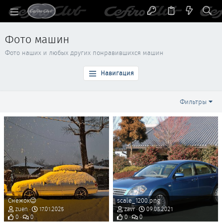
Фото машин
Фото наших и любых других понравившихся машин
Навигация
Фильтры
Снежок😉
scale_1200.png
zuen
17.01.2025
zavr
09.05.2021
0
0
0
0