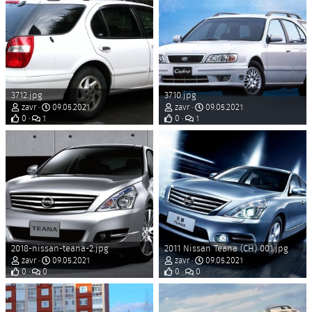
3712.jpg
3710.jpg
zavr
09.05.2021
zavr
09.05.2021
0
1
0
1
2018-nissan-teana-2.jpg
2011 Nissan Teana (CH) 001.jpg
zavr
09.05.2021
zavr
09.05.2021
0
0
0
0