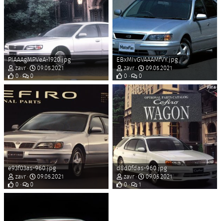
PIAAAgMPVeA-1920.jpg
EBxMIvGVAAAMfVY.jpg
zavr
09.05.2021
zavr
09.05.2021
0
0
0
0
e93f03as-960.jpg
d8d0fdas-960.jpg
zavr
09.05.2021
zavr
09.05.2021
0
0
0
1