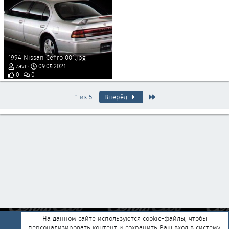
1994 Nissan Cefiro 001.jpg
zavr
09.05.2021
0
0
Последняя
1 из 5
Вперёд
На данном сайте используются cookie-файлы, чтобы
персонализировать контент и сохранить Ваш вход в систему,