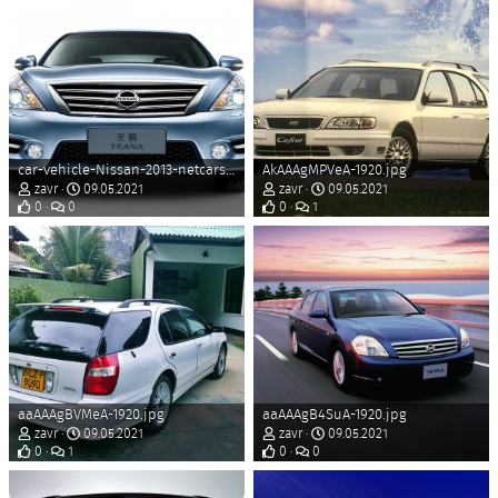
car-vehicle-Nissan-2013-netcarshow-netcar-car-images-car-photo-wheel-Teana-China-version-land-...jpg
AkAAAgMPVeA-1920.jpg
zavr
09.05.2021
zavr
09.05.2021
0
0
0
1
aaAAAgBVMeA-1920.jpg
aaAAAgB4SuA-1920.jpg
zavr
09.05.2021
zavr
09.05.2021
0
1
0
0