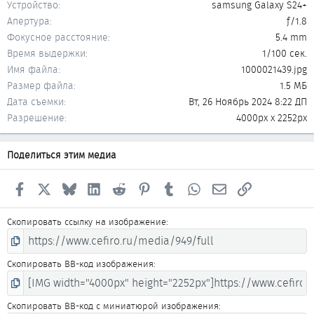
Устройство
samsung Galaxy S24+
Апертура
ƒ/1.8
Фокусное расстояние
5.4 mm
Время выдержки
1/100 сек.
Имя файла
1000021439.jpg
Размер файла
1.5 МБ
Дата съемки
Вт, 26 Ноябрь 2024 8:22 ДП
Разрешение
4000px x 2252px
Поделиться этим медиа
Facebook
X
Bluesky
LinkedIn
Reddit
Pinterest
Tumblr
WhatsApp
Электронная почта
Ссылка
Скопировать ссылку на изображение
Скопировать BB-код изображения
Скопировать BB-код с миниатюрой изображения