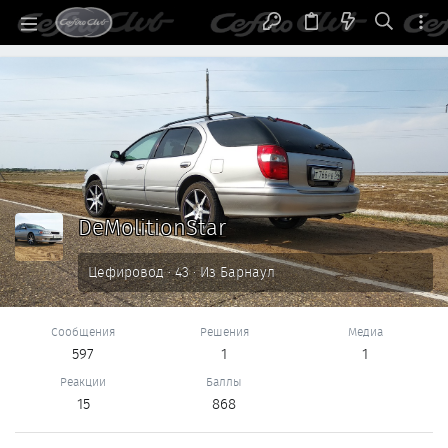
DeMolitionStar
Цефировод
·
43
·
Из
Барнаул
Сообщения
Решения
Медиа
597
1
1
Реакции
Баллы
15
868