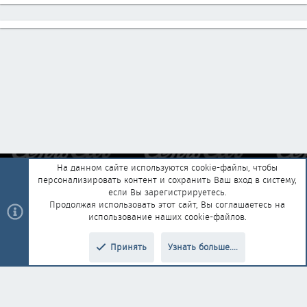
На данном сайте используются cookie-файлы, чтобы
персонализировать контент и сохранить Ваш вход в систему,
Обратная связь
Условия и правила
если Вы зарегистрируетесь.
Политика конфиденциальности
Помощь
Главная
R
Продолжая использовать этот сайт, Вы соглашаетесь на
S
использование наших cookie-файлов.
S
®
Community platform by XenForo
© 2010-2025 XenForo Ltd.
|
Style and
Принять
Узнать больше....
®
add-ons by ThemeHouse
Перевод от Jumuro
Верх
Низ