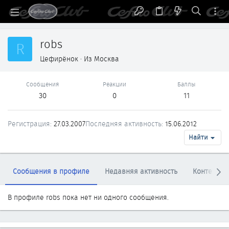
robs
R
Цефирёнок
·
Из
Москва
Сообщения
Реакции
Баллы
30
0
11
Регистрация
27.03.2007
Последняя активность
15.06.2012
Найти
Сообщения в профиле
Недавняя активность
Контент
В профиле robs пока нет ни одного сообщения.