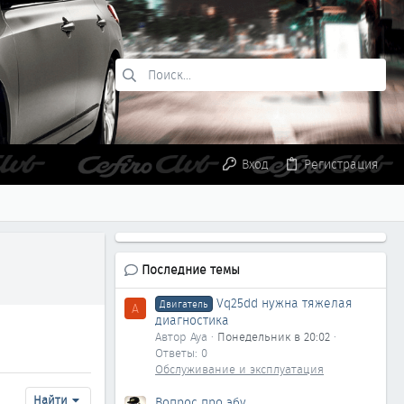
Вход
Регистрация
Последние темы
Vq25dd нужна тяжелая
Двигатель
A
диагностика
Автор Aya
Понедельник в 20:02
Ответы: 0
Обслуживание и эксплуатация
Найти
Вопрос про эбу