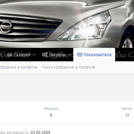
Галерея
Ресурсы
Пользователи
ообщения в профиле
Поиск сообщений в профиле
Реакции
Баллы
0
11
яя активность
03.05.2009