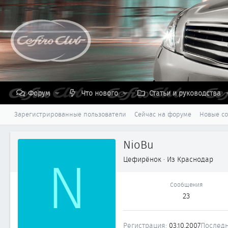
Форум
Что нового
Статьи и руководства
Зарегистрированные пользователи
Сейчас на форуме
Новые с
NioBu
N
Цефирёнок
·
Из
Краснодар
Сообщения
23
Регистрация
03.10.2007
Последн