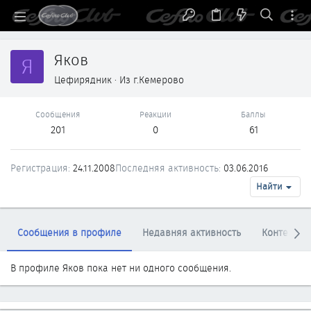
Яков
Я
Цефирядник
·
Из
г.Кемерово
Сообщения
Реакции
Баллы
201
0
61
Регистрация
24.11.2008
Последняя активность
03.06.2016
Найти
Сообщения в профиле
Недавняя активность
Контент
В профиле Яков пока нет ни одного сообщения.