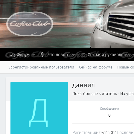
Форум
Что нового
Статьи и руководства
Зарегистрированные пользователи
Сейчас на форуме
Новые с
даниил
Д
Пока больше читатель
·
Из
уфа
Сообщения
8
Регистрация
05.11.2011
Последн