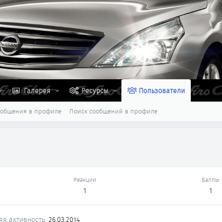
Галерея
Ресурсы
Пользователи
ообщения в профиле
Поиск сообщений в профиле
Реакции
Баллы
1
1
яя активность
26.03.2014