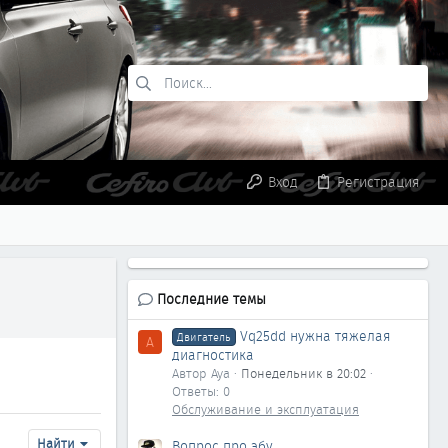
Вход
Регистрация
Последние темы
Vq25dd нужна тяжелая
Двигатель
A
диагностика
Автор Aya
Понедельник в 20:02
Ответы: 0
Обслуживание и эксплуатация
Найти
Вопрос про эбу