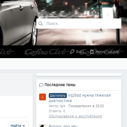
Вход
Регистрация
Последние темы
Vq25dd нужна тяжелая
Двигатель
A
диагностика
Автор Aya
Понедельник в 20:02
Ответы: 0
Обслуживание и эксплуатация
Найти
Вопрос про эбу