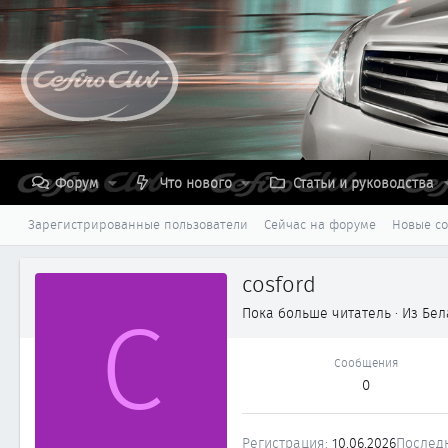
Форум
Что нового
Статьи и руководства
Зарегистрированные пользователи
Сейчас на форуме
Новые с
cosford
C
Пока больше читатель
·
Из
Бел
Сообщения
0
Регистрация
10.06.2026
Послед