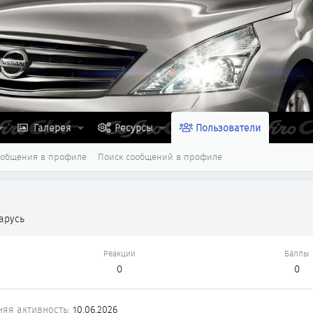
Галерея
Ресурсы
Пользователи
ообщения в профиле
Поиск сообщений в профиле
арусь
Реакции
Баллы
0
0
няя активность
10.06.2026