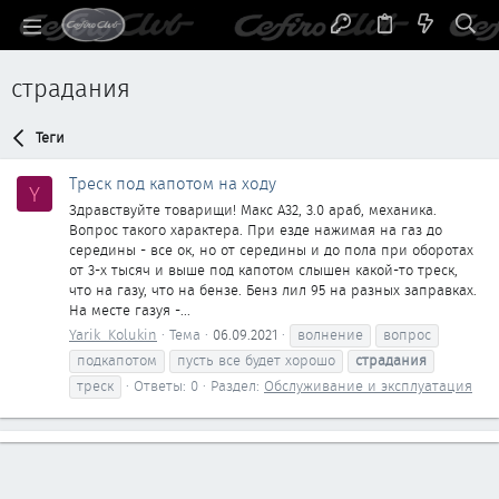
страдания
Теги
Треск под капотом на ходу
Y
Здравствуйте товарищи! Макс А32, 3.0 араб, механика.
Вопрос такого характера. При езде нажимая на газ до
середины - все ок, но от середины и до пола при оборотах
от 3-х тысяч и выше под капотом слышен какой-то треск,
что на газу, что на бензе. Бенз лил 95 на разных заправках.
На месте газуя -...
Yarik_Kolukin
Тема
06.09.2021
волнение
вопрос
подкапотом
пусть все будет хорошо
страдания
треск
Ответы: 0
Раздел:
Обслуживание и эксплуатация