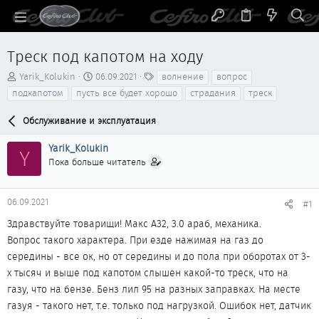
Треск под капотом на ходу
А
Д
Т
Yarik_Kolukin
06.09.2021
волнение
вопрос
в
а
е
подкапотом
пусть все будет хорошо
страдания
треск
т
т
г
о
а
и
Обслуживание и эксплуатация
р
н
т
а
Yarik_Kolukin
Y
е
ч
Пока больше читатель
м
а
ы
л
а
06.09.2021
#1
Здравствуйте товарищи! Макс А32, 3.0 араб, механика.
Вопрос такого характера. При езде нажимая на газ до
середины - все ок, но от середины и до пола при оборотах от 3-
х тысяч и выше под капотом слышен какой-то треск, что на
газу, что на бензе. Бенз лил 95 на разных заправках. На месте
газуя - такого нет, т.е. только под нагрузкой. Ошибок нет, датчик