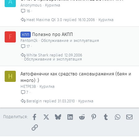
A
Anonymous
Курилка
16
Heat Maxima QX 3.0
16.10.2006
Курилка
Полезно про АКПП
F
КПП
Fantom2k
Обслуживание и эксплуатация
17
White Shark
12.09.2006
Обслуживание и эксплуатация
Автофенечки как сpедство самовыражения (баян и
H
много) :)
HETPE3B
Курилка
7
Baralgin
31.03.2010
Курилка
Facebook
X
Bluesky
LinkedIn
Reddit
Pinterest
Tumblr
WhatsAp
Эл
Поделиться:
Ссылка