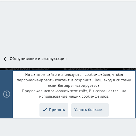
Обслуживание и эксплуатация
На данном сайте используются cookie-файлы, чтобы
персонализировать контент и сохранить Ваш вход в систему,
Обратная связь
Условия и правила
если Вы зарегистрируетесь.
Политика конфиденциальности
Помощь
Главная
R
Продолжая использовать этот сайт, Вы соглашаетесь на
S
использование наших cookie-файлов.
S
®
Community platform by XenForo
© 2010-2025 XenForo Ltd.
|
Style and
Принять
Узнать больше....
®
add-ons by ThemeHouse
Перевод от Jumuro
Верх
Низ