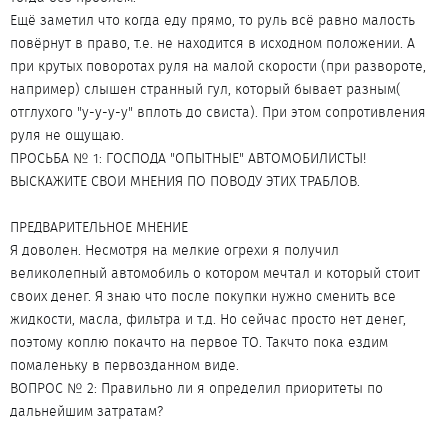
Ещё заметил что когда еду прямо, то руль всё равно малость
повёрнут в право, т.е. не находится в исходном положении. А
при крутых поворотах руля на малой скорости (при развороте,
например) слышен странный гул, который бывает разным(
отглухого "у-у-у-у" вплоть до свиста). При этом сопротивления
руля не ощущаю.
ПРОСЬБА № 1: ГОСПОДА "ОПЫТНЫЕ" АВТОМОБИЛИСТЫ!
ВЫСКАЖИТЕ СВОИ МНЕНИЯ ПО ПОВОДУ ЭТИХ ТРАБЛОВ.
ПРЕДВАРИТЕЛЬНОЕ МНЕНИЕ
Я доволен. Несмотря на мелкие огрехи я получил
великолепный автомобиль о котором мечтал и который стоит
своих денег. Я знаю что после покупки нужно сменить все
жидкости, масла, фильтра и т.д. Но сейчас просто нет денег,
поэтому коплю покачто на первое ТО. Такчто пока ездим
помаленьку в первозданном виде.
ВОПРОС № 2: Правильно ли я определил приоритеты по
дальнейшим затратам?