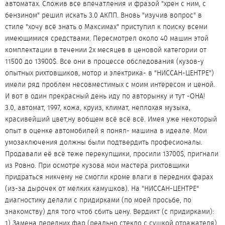
автоматах. Сложив все впечатления и фразой "хрен с ним, с
бензином" решил искать 3.0 АКПП. Вновь "изучив вопрос" в
стиле "хочу всё знать о Максимах" приступил к поиску всеми
имеющимися средствами. Пересмотрел около 40 машин этой
комплектации в течении 2х месяцев в ценовой категории от
11500 до 13900$. Все они в процессе обследования (кузов-у
опытных рихтовщиков, мотор и электрика- в "НИССАН-ЦЕНТРЕ")
имели ряд проблем несовместимых с моим интересом и ценой.
И вот в один прекрасный день иду по авторынку и тут -ОНА!
3.0, автомат, 1997, кожа, круиз, климат, неплохая музыка,
красивейший цвет,ну вобщем всё всё всё. Имея уже некоторый
опыт в оценке автомобилей я понял- машина в идеале. Мои
умозаключения должны были подтвердить професионалы.
Продавали её всё теже перекупщики, просили 13700$, пригнали
из Ровно. При осмотре кузова мои мастера рихтовщики
придраться никчему не смогли кроме влаги в передних фарах
(из-за дырочек от мелких камушков). На "НИССАН-ЦЕНТРЕ"
диагностику делали с придирками (по моей просьбе, по
знакомству) для того чтоб сбить цену. Вердикт (с придирками):
1) Замена передних фар (реально стекло с сушкой отражателя)