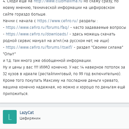
4. Сходи ещё на
http://www.clubmaxima.ru
но скажу сразу, по
моему мнению, технической информации на цефировском
сайте гораздо больше.
Начни с начала с
https://www.cefiro.ru/
разделы :
-
https://www.cefiro.ru/forums/faq/
- часто задаваемые вопросы
-
https://www.cefiro.ru/downloads/
- здесь можешь скачать
родной сервис мануал на агнл.(на русском нет, не ищи)
-
https://www.cefiro.ru/forums/itself/
- раздел "Своими силама"
"Опыт"
и т.д. там много уже обобщенной информации.
Ну и цены у вас !!!!! ИХМО конечно. У нас 14 наверное потолок за
32 кузов в идеале (рестайлинговый, по 99 год включительно).
Кроме того покупать Максиму на последние деньги чревато,
машина конечно надежная, но можно и хорошо по деньгам ещё
приложиться.
LazyCat
L
Цефирянин