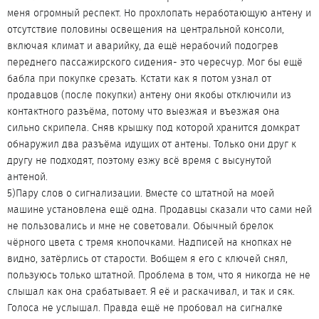
меня огромный респект. Но прохлопать неработающую антену и
отсутствие половины освещения на центральной консоли,
включая климат и аварийку, да ещё нерабочий подогрев
переднего пассажирского сидения- это чересчур. Мог бы ещё
бабла при покупке срезать. Кстати как я потом узнал от
продавцов (после покупки) антену они якобы отключили из
контактного разъёма, потому что выезжая и въезжая она
сильно скрипела. Сняв крышку под которой хранится домкрат
обнаружил два разъёма идущих от антены. Только они друг к
другу не подходят, поэтому езжу всё время с высунутой
антеной.
5)Пару слов о сигнализации. Вместе со штатной на моей
машине установлена ещё одна. Продавцы сказали что сами ней
не пользовались и мне не советовали. Обычный брелок
чёрного цвета с тремя кнопочками. Надписей на кнопках не
видно, затёрлись от старости. Вобщем я его с ключей снял,
пользуюсь только штатной. Проблема в том, что я никогда не не
слышал как она срабатывает. Я её и раскачивал, и так и сяк.
Голоса не услышал. Правда ещё не пробовал на сигналке