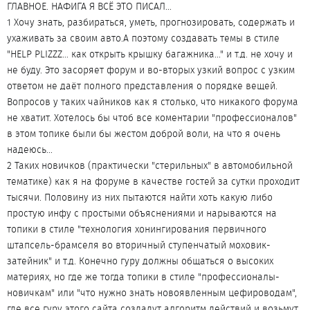
ГЛАВНОЕ. НАФИГА Я ВСЁ ЭТО ПИСАЛ...
1 Хочу знать, разбираться, уметь, прогнозировать, содержать и
ухаживать за своим авто.А поэтому создавать темы в стиле
"HELP PLIZZZ... как открыть крышку багажника..." и т.д. не хочу и
не буду. Это засоряет форум и во-вторых узкий вопрос с узким
ответом не даёт полного представления о порядке вещей.
Вопросов у таких чайников как я столько, что никакого форума
не хватит. Хотелось бы чтоб все коментарии "профессионалов"
в этом топике были бы жестом доброй воли, на что я очень
надеюсь...
2 Таких новичков (практически "стерильных" в автомобильной
тематике) как я на форуме в качестве гостей за сутки проходит
тысячи. Половину из них пытаются найти хоть какую либо
простую инфу с простыми объяснениями и нарываются на
топики в стиле "технология хонингирования первичного
штапсель-брамселя во вторичный ступенчатый моховик-
затейник" и т.д. Конечно гуру должны общаться о высоких
материях, но где же тогда топики в стиле "профессионалы-
новичкам" или "что нужно знать новоявленным цефироводам",
где все гуру этого сайта создадут алгоритм действий и возьмут