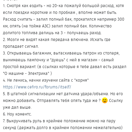
1. Смотря как ездить - но 20-ка пожалуй большой расход, хотя
если поездки короткие и по пробкам , вполне может быть.
Расход считать - залил полный бак, прокатился например 300
км, опять (на тойже АЗС) залил полный бак. Количество
долитого топлива делишь на 3 - получаешь раход.
2. Мозги не видят какая передача влючена. Искать где
пропадает сигнал.
3. Открываешь багажник, вытаскиваешь патрон из стопаря,
вынимаешь лампочку и "дуешь" с ней в магазин - самый
простой вариант. (в ссылках которые я тебе давал есть раздел
"О машине - Электрика" )
4. Не ленись, начни изучени сайта с "корня"
https://www.cefiro.ru/forums/itself/
5. В штатной сигнализации нет датчика удара/объема. Но его
можно добавить. Отправлять тебя опять туда же ?
Ссылку
уже дал выше.
6. Ноу коментс.
7. Выкручивать руль в крайнее положение можно на пару
секунд (держать долго в крайнем положении нежелательно)