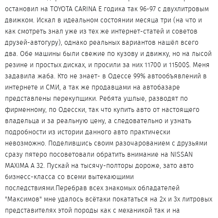
остановил на TOYOTA CARINA E годика так 96-97 с двухлитровым
движком. Искал в идеальном состоянии месяца три (на что и
как смотреть знал уже из тех же интернет-статей и советов
друзей-автогуру), однако реальных вариантов нашёл всего
два. Обе машины были свежие по кузову и движку, но на лысой
резине и простых дисках, и просили за них 11700 и 11500$. Меня
задавила жаба. Кто не знает- в Одессе 99% автообъявлений в
интернете и СМИ, а так же продавцами на автобазаре
представлены перекупщики. Ребята ушлые, разводят по
фирменному, по Одесски, так что купить авто от настоящего
владельца и за реальную цену, а следовательно и узнать
подробности из истории данного авто практически
невозможно. Поделившись своим разочарованием с друзьями
сразу пятеро посоветовали обратить внимание на NISSAN
MAXIMA A 32. Пускай на тысячу-полторы дороже, зато авто
бизнесс-класса со всеми вытекающими
последствиями.Перебрав всех знакомых обладателей
"Максимов" мне удалось всётаки покататься на 2х и 3х литровых
представителях этой породы как с механикой так и на