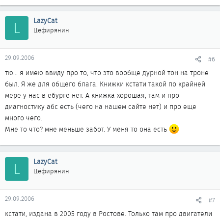
LazyCat
L
Цефирянин
29.09.2006
#6
тю... я имею ввиду про то, что это вообще дурной тон на троне
был. Я же для общего блага. Книжки кстати такой по крайней
мере у нас в ебурге нет. А книжка хорошая, там и про
диагностику абс есть (чего на нашем сайте нет) и про еще
много чего.
Мне то что? мне меньше забот. У меня то она есть
LazyCat
L
Цефирянин
29.09.2006
#7
кстати, издана в 2005 году в Ростове. Только там про двигатели