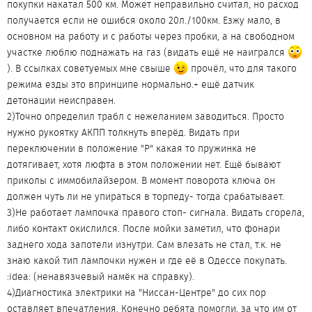
покупки накатал 500 км. Может неправильно считал, но расход
получается если не ошибся около 20л./100км. Езжу мало, в
основном на работу и с работы через пробки, а на свободном
участке люблю поднажать на газ (видать ещё не наигрался
). В ссылках советуемых мне свыше
прочёл, что для такого
режима езды это впринципе нормально.+ ещё датчик
детонации неисправен.
2)Точно определил трабл с нежеланием заводиться. Просто
нужно рукоятку АКПП толкнуть вперёд. Видать при
переключении в положение "Р" какая то пружинка не
дотягивает, хотя люфта в этом положении нет. Ещё бывают
приколы с иммобилайзером. В момент поворота ключа он
должен чуть ли не упираться в торпеду- тогда срабатывает.
3)Не работает лампочка правого стоп- сигнала. Видать сгорела,
либо контакт окислился. После мойки заметил, что фонари
заднего хода запотели изнутри. Сам влезать не стал, т.к. не
знаю какой тип лампочки нужен и где её в Одессе покупать.
:idea: (ненавязчевый намёк на справку).
4)Диагностика электрики на "Ниссан-Центре" до сих пор
оставляет впечатления. Конечно ребята помогли, за что им от