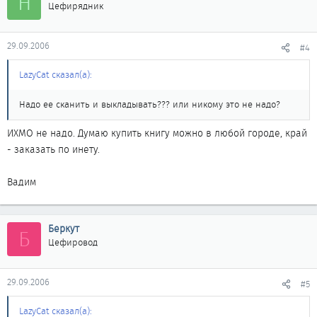
H
Цефирядник
29.09.2006
#4
LazyCat сказал(а):
Надо ее сканить и выкладывать??? или никому это не надо?
ИХМО не надо. Думаю купить книгу можно в любой городе, край
- заказать по инету.
Вадим
Беркут
Б
Цефировод
29.09.2006
#5
LazyCat сказал(а):