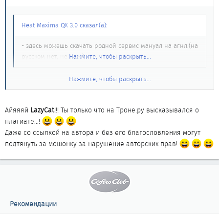
Heat Maxima QX 3.0 сказал(а):
- здесь можешь скачать родной сервис мануал на агнл.(на
русском нет, не ищи)
Нажмите, чтобы раскрыть...
Нажмите, чтобы раскрыть...
кстати, у меня хорошая книжка на русском по цефире/максиме
в а32. Надо ее сканить и выкладывать??? или никому это не
надо?...
Айяяяй
LazyCat
!!! Ты только что на Троне.ру высказывался о
плагиате...!
Даже со ссылкой на автора и без его благословления могут
подтянуть за мошонку за нарушение авторских прав!
Рекомендации