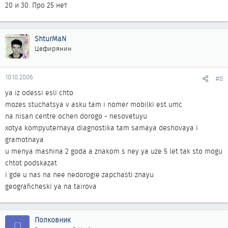
20 и 30. Про 25 нет
ShturMaN
Цефирянин
10.10.2006
#8
ya iz odessi esli chto
mozes stuchatsya v asku tam i nomer mobilki est umc
na nisan centre ochen dorogo - nesovetuyu
xotya kompyuternaya diagnostika tam samaya deshovaya i
gramotnaya
u menya mashina 2 goda a znakom s ney ya uze 5 let tak sto mogu
chtot podskazat
i gde u nas na nee nedorogie zapchasti znayu
geograficheski ya na tairova
Полковник
П