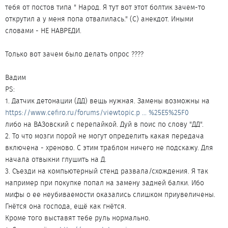
тебя от постов типа " Народ. Я тут вот этот болтик зачем-то
открутил а у меня попа отвалилась." (С) анекдот. Иными
словами - НЕ НАВРЕДИ.
Только вот зачем было делать опрос ????
Вадим
PS:
1. Датчик детонации (ДД) вещь нужная. Замены возможны на
https://www.cefiro.ru/forums/viewtopic.p ... %25E5%25F0
либо на ВАЗовский с перепайкой. Дуй в поис по слову "ДД".
2. То что мозги порой не могут определить какая передача
включена - хреново. С этим траблом ничего не подскажу. Для
начала отвыкни глушить на Д.
3. Съезди на компьютерный стенд развала/схождения. Я так
например при покупке попал на замену задней балки. Ибо
мифы о ее неубиваемости оказались слишком приувеличены.
Гнётся она господа, ещё как гнётся.
Кроме того выставят тебе руль нормально.