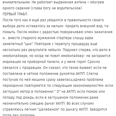
внимательными. Не работает выдвижная антена + обогрев
одного седения (слава богу не водительское)
ПЕРВЫЙ ТРАБЛ
После того как я ещё раз убедился в правильности своего
выбора дело оставалось за малым- придать внешний вид, т.е.
помыть. После мойки с радостью поворачиваю ключ зажигания
и... вместо сладкого жужжания стартера слышу едва
замететный "цык". Повторив с перепугу процедуру ещё
несколько раз результата небыло. Подумал сперва, что дело в
имобилайзере, но когда не ловит имобилайзер- не загорается
индикация на приборной панели, а у меня горит. Срочно
связался с продавцом. Он сказал, что такое бывает, если не
поставлена в чёткое положение рукоятка АКПП. Слегка
постучав по ней машина сразу завелась,однако проблема
периодично повторяется по следующим закономерностям: если
заглушил мотор в положении " D" на АКПП; если помою или
попаду под дождь; если в заглушеном положении даже
незначительно смещаю рычаг АКПП. Во всех случаях
справляюсь лёгким "шалабаном" по рычагу АКПП. Заводится
тогда без проблем.