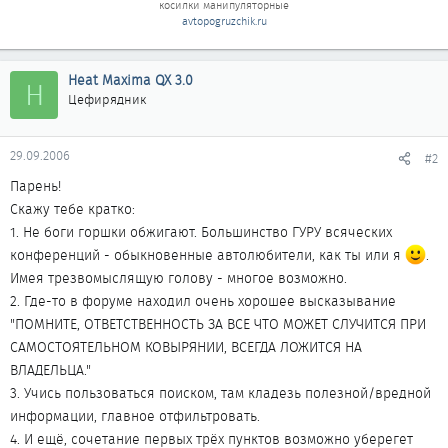
косилки манипуляторные
avtopogruzchik.ru
Heat Maxima QX 3.0
H
Цефирядник
29.09.2006
#2
Парень!
Скажу тебе кратко:
1. Не боги горшки обжигают. Большинство ГУРУ всяческих
конференций - обыкновенные автолюбители, как ты или я
.
Имея трезвомыслящую голову - многое возможно.
2. Где-то в форуме находил очень хорошее высказывание
"ПОМНИТЕ, ОТВЕТСТВЕННОСТЬ ЗА ВСЕ ЧТО МОЖЕТ СЛУЧИТСЯ ПРИ
САМОСТОЯТЕЛЬНОМ КОВЫРЯНИИ, ВСЕГДА ЛОЖИТСЯ НА
ВЛАДЕЛЬЦА."
3. Учись пользоваться поиском, там кладезь полезной/вредной
информации, главное отфильтровать.
4. И ещё, сочетание первых трёх пунктов возможно уберегет