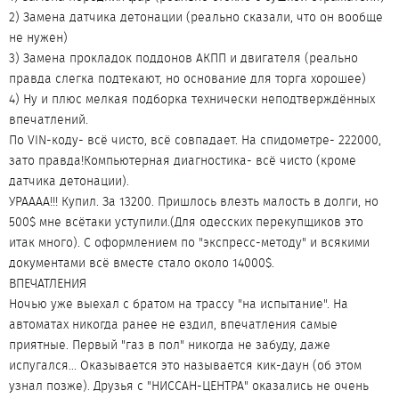
2) Замена датчика детонации (реально сказали, что он вообще
не нужен)
3) Замена прокладок поддонов АКПП и двигателя (реально
правда слегка подтекают, но основание для торга хорошее)
4) Ну и плюс мелкая подборка технически неподтверждённых
впечатлений.
По VIN-коду- всё чисто, всё совпадает. На спидометре- 222000,
зато правда!Компьютерная диагностика- всё чисто (кроме
датчика детонации).
УРАААА!!! Купил. За 13200. Пришлось влезть малость в долги, но
500$ мне всётаки уступили.(Для одесских перекупщиков это
итак много). С оформлением по "экспресс-методу" и всякими
документами всё вместе стало около 14000$.
ВПЕЧАТЛЕНИЯ
Ночью уже выехал с братом на трассу "на испытание". На
автоматах никогда ранее не ездил, впечатления самые
приятные. Первый "газ в пол" никогда не забуду, даже
испугался... Оказывается это называется кик-даун (об этом
узнал позже). Друзья с "НИССАН-ЦЕНТРА" оказались не очень