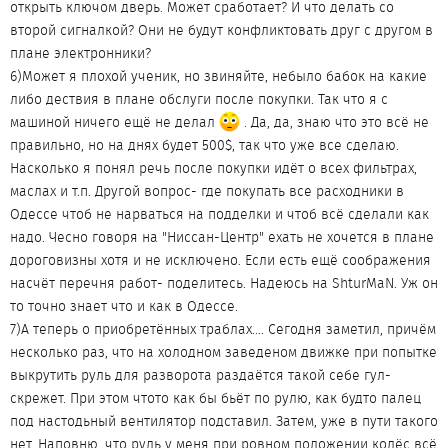
открыть ключом дверь. Может сработает? И что делать со
второй сигналкой? Они не будут конфликтовать друг с другом в
плане электронники?
6)Может я плохой ученик, но звиняйте, небыло бабок на какие
либо дествия в плане обслуги после покупки. Так что я с
машиной ничего ещё не делал
. Да, да, знаю что это всё не
правильно, но на днях будет 500$, так что уже все сделаю.
Насколько я понял речь после покупки идёт о всех фильтрах,
маслах и т.п. Другой вопрос- где покупать все расходники в
Одессе чтоб не нарваться на подделки и чтоб всё сделали как
надо. Чесно говоря на "Ниссан-Центр" ехать не хочется в плане
дороговизны хотя и не исключено. Если есть ещё соображения
насчёт перечня работ- поделитесь. Надеюсь на ShturMaN. Уж он
то точно знает что и как в Одессе.
7)А теперь о приобретённых траблах.... Сегодня заметил, причём
несколько раз, что на холодном заведеном движке при попытке
выкрутить руль для разворота раздаётся такой себе гул-
скрежет. При этом чтото как бы бьёт по рулю, как будто палец
под настодьный вентилятор подставил. Затем, уже в пути такого
нет. Наповню, что руль у меня при ровном положении колёс всё