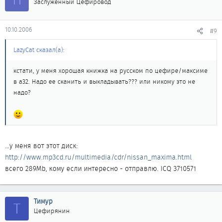
Заслуженный Цефировод
10.10.2006
#9
LazyCat сказал(а):
кстати, у меня хорошая книжка на русском по цефире/максиме
в а32. Надо ее сканить и выкладывать??? или никому это не
надо?
...у меня вот этот диск:
http://www.mp3cd.ru/multimedia/cdr/nissan_maxima.html
всего 289Мb, кому если интересно - отправлю. ICQ 3710571
Тимур
Т
Цефирянин