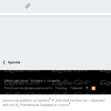
Ссылка
Курилка
Обратная связь
Условия и правила
Политика конфиденциальности
Помощь
Главная
R
S
S
®
Community platform by XenForo
© 2010-2025 XenForo Ltd.
|
Style and
®
add-ons by ThemeHouse
Перевод от Jumuro