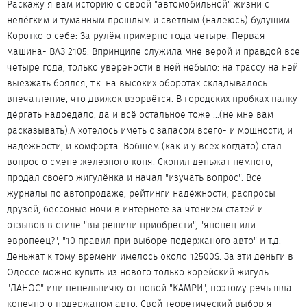
Раскажу я вам историю о своей "автомобильной" жизни с
нелёгким и туманным прошлым и светлым (надеюсь) будущим.
Коротко о себе: За рулём примерно года четыре. Первая
машина- ВАЗ 2105. Впринципе служила мне верой и правдой все
четыре года, только уверености в ней небыло: на трассу на ней
выезжать боялся, т.к. на высоких оборотах складывалось
впечатление, что движок взорвётся. В городских пробках палку
дёргать надоедало, да и всё остальное тоже ...(не мне вам
расказывать).А хотелось иметь с запасом всего- и мощности, и
надёжности, и комфорта. Вобщем (как и у всех когдато) стал
вопрос о смене железного коня. Скопил деньжат немного,
продал своего жигулёнка и начал "изучать вопрос". Все
журналы по автопродаже, рейтинги надёжности, распросы
друзей, бессоные ночи в интернете за чтением статей и
отзывов в стиле "вы решили приобрести", "японец или
европеец?", "10 правил при выборе подержаного авто" и т.д.
Деньжат к тому времени имелось около 12500$. За эти деньги в
Одессе можно купить из нового только корейский жигуль
"ЛАНОС" или пепельничку от новой "КАМРИ", поэтому речь шла
конечно о подержаном авто. Свой теоретический выбор я