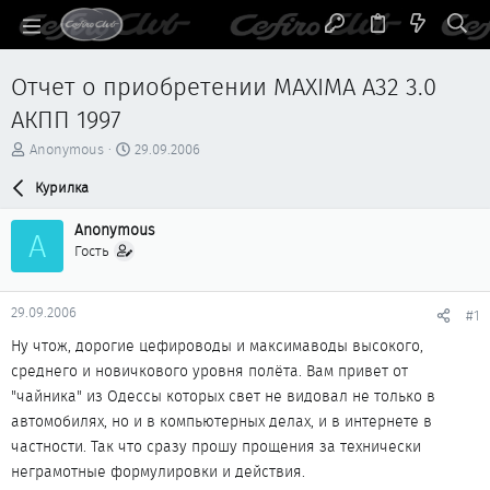
Отчет о приобретении MAXIMA A32 3.0
АКПП 1997
А
Д
Anonymous
29.09.2006
в
а
т
Курилка
т
о
а
р
н
Anonymous
A
т
а
Гость
е
ч
м
а
ы
л
29.09.2006
#1
а
Ну чтож, дорогие цефироводы и максимаводы высокого,
среднего и новичкового уровня полёта. Вам привет от
"чайника" из Одессы которых свет не видовал не только в
автомобилях, но и в компьютерных делах, и в интернете в
частности. Так что сразу прошу прощения за технически
неграмотные формулировки и действия.