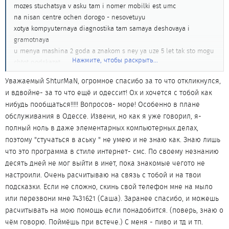
mozes stuchatsya v asku tam i nomer mobilki est umc
na nisan centre ochen dorogo - nesovetuyu
xotya kompyuternaya diagnostika tam samaya deshovaya i
gramotnaya
u menya mashina 2 goda a znakom s ney ya uze 5 let tak sto mogu
Нажмите, чтобы раскрыть...
chtot podskazat
i gde u nas na nee nedorogie zapchasti znayu
Уважаемый ShturMaN, огромное спасибо за то что откликнулся,
geograficheski ya na tairova
и вдвойне- за то что ещё и одессит! Ох и хочется с тобой как
нибудь пообщаться!!!!! Вопросов- море! Особенно в плане
обслуживания в Одессе. Извени, но как я уже говорил, я-
полный ноль в даже элементарных компьютерных делах,
поэтому "стучаться в аську " не умею и не знаю как. Знаю лишь
что это программа в стиле интернет- смс. По своему незнанию
десять дней не мог выйти в инет, пока знакомые чегото не
настроили. Очень расчитываю на связь с тобой и на твои
подсказки. Если не сложно, скинь свой телефон мне на мыло
или перезвони мне 7431621 (Саша). Заранее спасибо, и можешь
расчитывать на мою помощь если понадобится. (поверь, знаю о
чём говорю. Поймёшь при встече.) С меня - пиво и тд и тп.