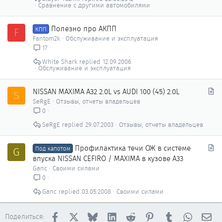
Сравнение с другими автомобилями
Полезно про АКПП
F
КПП
Fantom2k
Обслуживание и эксплуатация
17
White Shark
12.09.2006
Обслуживание и эксплуатация
С
NISSAN MAXIMA A32 2.0L vs AUDI 100 (45) 2.0L
S
т
SeRgE
Отзывы, отчеты владельцев
а
0
т
SeRgE
29.07.2003
Отзывы, отчеты владельцев
ь
я
С
Профилактика течи ОЖ в системе
G
Под капотом
т
впуска NISSAN CEFIRO / MAXIMA в кузове A33
а
Ganc
Своими силами
т
0
ь
Ganc
03.05.2008
Своими силами
я
Facebook
X
Bluesky
LinkedIn
Reddit
Pinterest
Tumblr
WhatsAp
Эл
Поделиться: