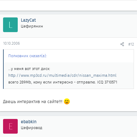
LazyCat
L
Цефирянин
10.10.2006
#12
Полковник сказал(а):
...у меня вот этот диск:
http://www.mp3cd.ru/multimedia/cdr/nissan_maxima.html
всего 289Мb, кому если интересно - отправлю. ICQ 3710571
Даешь интерактив на сайте!!!!
ebabkin
E
Цефировод