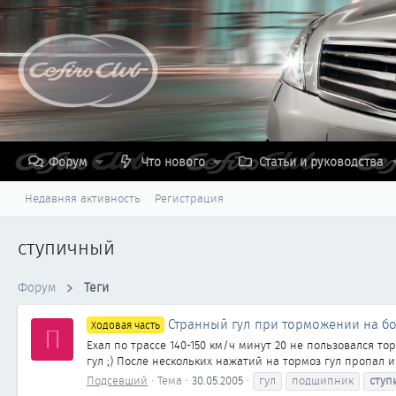
Форум
Что нового
Статьи и руководства
Недавняя активность
Регистрация
ступичный
Форум
Теги
Странный гул при торможении на бо
Ходовая часть
П
Ехал по трассе 140-150 км/ч минут 20 не пользовался 
гул ;) После нескольких нажатий на тормоз гул пропал и 
Подсевший
Тема
30.05.2005
гул
подшипник
ступ