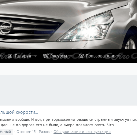
Галерея
Ресурсы
Пользователи
льшой скорости...
тормозами вообще. И вот, при торможении раздался странный звук-гул п
дальше по дороге его не было, а вчера появился опять. Что...
ичный
Ответы: 15
Раздел:
Обслуживание и эксплуатация