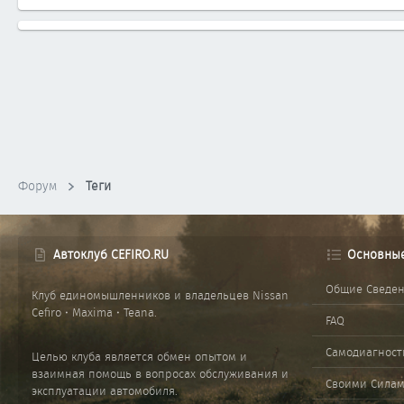
Форум
Теги
Автоклуб CEFIRO.RU
Основны
Общие Сведе
Клуб единомышленников и владельцев Nissan
Cefiro • Maxima • Teana.
FAQ
Самодиагност
Целью клуба является обмен опытом и
взаимная помощь в вопросах обслуживания и
Своими Сила
эксплуатации автомобиля.