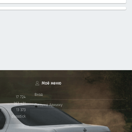
Моё меню
Вход
17 724
367 421
Письмо Админу
13 373
doostick