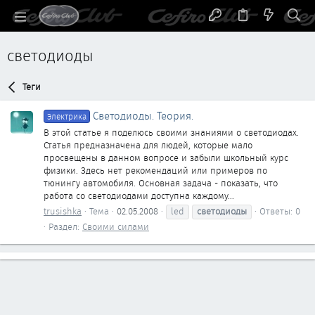
светодиоды
Теги
Светодиоды. Теория.
Электрика
В этой статье я поделюсь своими знаниями о светодиодах.
Статья предназначена для людей, которые мало
просвещены в данном вопросе и забыли школьный курс
физики. Здесь нет рекомендаций или примеров по
тюнингу автомобиля. Основная задача - показать, что
работа со светодиодами доступна каждому...
trusishka
Тема
02.05.2008
led
светодиоды
Ответы: 0
Раздел:
Своими силами