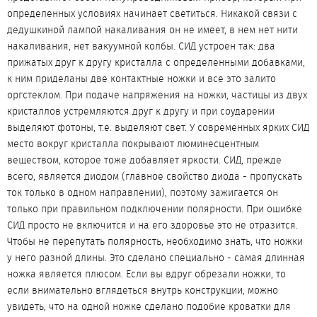
определенных условиях начинает светиться. Никакой связи с
дедушкиной лампой накаливания он не имеет, в нем нет нити
накаливания, нет вакуумной колбы. СИД устроен так: два
прижатых друг к другу кристалла с определенными добавками,
к ним приделаны две контактные ножки и все это залито
оргстеклом. При подаче напряжения на ножки, частицы из двух
кристаллов устремляются друг к другу и при соударении
выделяют фотоны, т.е. выделяют свет. У современных ярких СИД
место вокруг кристалла покрывают люминесцентным
веществом, которое тоже добавляет яркости. СИД, прежде
всего, является диодом (главное свойство диода - пропускать
ток только в одном направлении), поэтому зажигается он
только при правильном подключении полярности. При ошибке
СИД просто не включится и на его здоровье это не отразится.
Чтобы не перепутать полярность, необходимо знать, что ножки
у него разной длины. Это сделано специально - самая длинная
ножка является плюсом. Если вы вдруг обрезали ножки, то
если внимательно вглядеться внутрь конструкции, можно
увидеть, что на одной ножке сделано подобие кроватки для