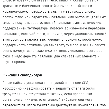
олово мгновенно окутывает место пайки и, остыв, остается
красивым и блестящим. Если пайка имеет серый цвет и
неравномерную поверхность, значит у вас плохое олово,
плохой флюс или перегретый паяльник. Для бытовых целей нет
смысла покупать дорогостоящий паяльник с автоматическим
поддержанием температуры, поэтому, во избежание перегрева
паяльника, включайте его, например, через удлинитель "пилот",
в котором есть кнопка выключения, оперируя которой можно
поддерживать оптимальную температуру жала. В вашей работе
очень помогут маленькие тисочки, ведь у человека всего две
руки, а надо держать паяльник, два спаиваемых элемента и
пруток припоя.
Фиксация светодиодов​
После пайки и установки конструкций на основе СИД,
необходимо их зафиксировать и защитить от влаги (если
требуется). При отсутствии фиксации, если проводники
оставлены длинными, то от сильной вибрации они могут
переломиться. Влага губительно действует на ножки элементов