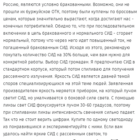
Россию, являются условно бракованными. Возможно, они не
прошли их буржуйское ОТК, поэтому были куплены по бросовым
ценам, которые значительно вырастают, когда достигают нас -
конечных потребителей. Обидно то, что при последовательном
включении в цепь бракованного и нормального СИД - сгорает
нормальный, потому что через него идет повышенный ток, не
погашенный бракованным СИД. Исходя из этого, рекомендую
покупать количество СИД на 30% больше, чем вам нужно для
конкретной работы. Выбор СИД громаден. Я предпочитаю СИД в
стандартном корпусе, который потом спиливаю для получения
рассеянного излучения. Яркость СИД является давней темой
споров специализирующихся на этой теме людей. Заявленная
производителем яркость меряется прибором, на который лучом
светит СИД, но умалчивается о боковой силе света. С помощью
линзы свет СИД фокусируется лучом 30-60 градусов, поэтому
при спиливании линзы интенсивность свечения сильно падает.
Так что не стоит верить цифрам. Купите по одному светодиоду
из понравившихся и экспериментируйте с ними. Если вам
удалось найти яркие СИД с рассеянным светом, то