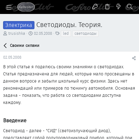
Светодиоды. Теория.
Электрика
А
Д
Т
trusishka
02.05.2008
led
светодиоды
в
а
е
т
т
г
Своими силами
о
а
и
р
н
02.05.2008
т
а
е
ч
В этой статье я поделюсь своими знаниями о светодиодах.
м
а
Статья предназначена для людей, которые мало просвещены в
ы
л
данном вопросе и забыли школьный курс физики. Здесь нет
а
рекомендаций или примеров по тюнингу автомобиля. Основная
задача - показать, что работа со светодиодами доступна
каждому.
Введение​
Светодиод - далее - "СИД" (светоизлучающий диод),
представляет собой полупроводниковый прибор, который при