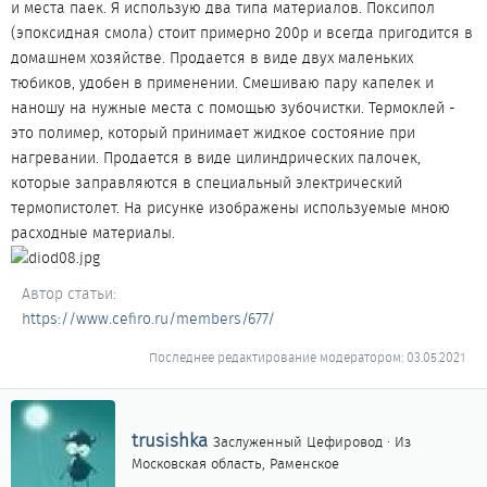
и места паек. Я использую два типа материалов. Поксипол
(эпоксидная смола) стоит примерно 200р и всегда пригодится в
домашнем хозяйстве. Продается в виде двух маленьких
тюбиков, удобен в применении. Смешиваю пару капелек и
наношу на нужные места с помощью зубочистки. Термоклей -
это полимер, который принимает жидкое состояние при
нагревании. Продается в виде цилиндрических палочек,
которые заправляются в специальный электрический
термопистолет. На рисунке изображены используемые мною
расходные материалы.
Автор статьи
https://www.cefiro.ru/members/677/
Последнее редактирование модератором:
03.05.2021
А
trusishka
Заслуженный Цефировод
·
Из
в
Московская область, Раменское
т