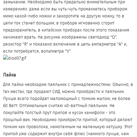
замыкание. Необходимо быть предельно внимательным при
измерениях: даже если вы чуть-чуть промахнетесь прибором
мимо какой-либо ножки и закоротите на другую ножку, то в
цепи ток станет большим, в приборе мгновенно сгорит
предохранитель, в китайских приборах после этого показания
начинают врать. На рисунке изображены светодиод "Q",
резистор "R" и показано включение в цепь амперметра "А" и,
если потребуется, вольтметра "V".
Пайка​
Для пайки необходим паяльник с принадлежностями. Обычно, в
тех местах, где продают СИД, можно приобрести и паяльник.
Лучше всего подойдет маломощный с тонким жалом, не более
60 Ватт. Оптимальным считаю 40-ваттный паяльник. Не
покупайте толстый прут припоя и кусок канифоли - это
прошлый век. Необходимо приобрести припой, который делают
тонким как проволока, намотанным на маленькую катушку. Этот
припой уже содержит внутри себя флюс (намного лучше, чем