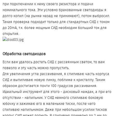
при подключении к нему своего резистора и подачи
номинального тока. Эти условно бракованные светодиоды я
долго копил (на рынке назад не принимают), потом выбросил.
Такая проверка подходит только для стандартных СИД с током
до 20mA, т.к. более мощным СИД необходим больший ток для
открытия.
Обработка светодиодов​
Если вам удалось достать СИД с рассеянным светом, то вам
повезло и эту часть можно пропустить.
Для увеличения угла рассеивания, я спиливаю часть корпуса
СИД и выпиливаю новую линзу, поближе к кристаллу. Таким
образом достигается почти 100 градусов рассеивания.
Идеальный инструмент для этого - дисковый наждак, а при его
отсутствии - напильник. У СИД немного спиливаю боковую
юбочку и зажимаю его в маленькие тиски, после чего
спиливаю напильником. Даже при небольшом усилии тисков
корпус СИД может лопнуть. Я спиливаю примерно до 2 мм до