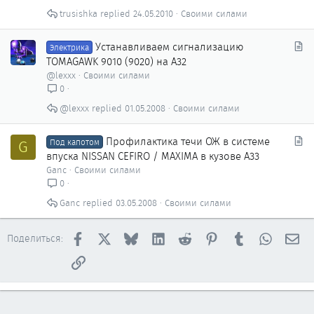
т
trusishka
24.05.2010
Своими силами
ь
я
С
Устанавливаем сигнализацию
Электрика
т
TOMAGAWK 9010 (9020) на А32
а
@lexxx
Своими силами
т
0
ь
@lexxx
01.05.2008
Своими силами
я
С
Профилактика течи ОЖ в системе
G
Под капотом
т
впуска NISSAN CEFIRO / MAXIMA в кузове A33
а
Ganc
Своими силами
т
0
ь
Ganc
03.05.2008
Своими силами
я
Facebook
X
Bluesky
LinkedIn
Reddit
Pinterest
Tumblr
WhatsAp
Эл
Поделиться:
Ссылка