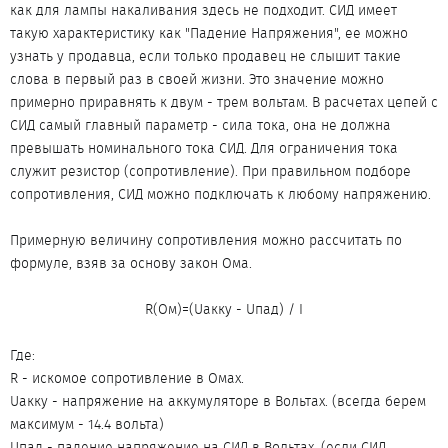
как для лампы накаливания здесь не подходит. СИД имеет
такую характеристику как "Падение Напряжения", ее можно
узнать у продавца, если только продавец не слышит такие
слова в первый раз в своей жизни. Это значение можно
примерно приравнять к двум - трем вольтам. В расчетах цепей с
СИД самый главный параметр - сила тока, она не должна
превышать номинального тока СИД. Для ограничения тока
служит резистор (сопротивление). При правильном подборе
сопротивления, СИД можно подключать к любому напряжению.
Примерную величину сопротивления можно рассчитать по
формуле, взяв за основу закон Ома.
R(Ом)=(Uакку - Uпад) / I​
Где:
R - искомое сопротивление в Омах.
Uакку - напряжение на аккумуляторе в Вольтах. (всегда берем
максимум - 14.4 вольта)
Uпад - падение напряжение на СИД в Вольтах. (если СИД