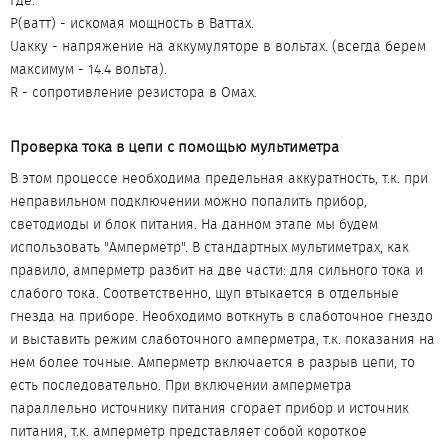
Где:
P(ватт) - искомая мощность в Ваттах.
Uакку - напряжение на аккумуляторе в вольтах. (всегда берем
максимум - 14.4 вольта).
R - сопротивление резистора в Омах.
Проверка тока в цепи с помощью мультиметра​
В этом процессе необходима предельная аккуратность, т.к. при
неправильном подключении можно попалить прибор,
светодиоды и блок питания. На данном этапе мы будем
использовать "Амперметр". В стандартных мультиметрах, как
правило, амперметр разбит на две части: для сильного тока и
слабого тока. Соответственно, щуп втыкается в отдельные
гнезда на приборе. Необходимо воткнуть в слаботочное гнездо
и выставить режим слаботочного амперметра, т.к. показания на
нем более точные. Амперметр включается в разрыв цепи, то
есть последовательно. При включении амперметра
параллельно источнику питания сгорает прибор и источник
питания, т.к. амперметр представляет собой короткое