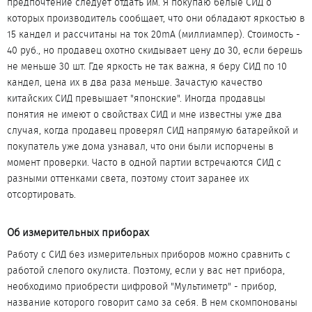
предпочтение следует отдать им. Я покупаю белые СИД о
которых производитель сообщает, что они обладают яркостью в
15 кандел и рассчитаны на ток 20mA (миллиампер). Стоимость -
40 руб., но продавец охотно скидывает цену до 30, если берешь
не меньше 30 шт. Где яркость не так важна, я беру СИД по 10
кандел, цена их в два раза меньше. Зачастую качество
китайских СИД превышает "японские". Иногда продавцы
понятия не имеют о свойствах СИД и мне известны уже два
случая, когда продавец проверял СИД напрямую батарейкой и
покупатель уже дома узнавал, что они были испорчены в
момент проверки. Часто в одной партии встречаются СИД с
разными оттенками света, поэтому стоит заранее их
отсортировать.
Об измерительных приборах​
Работу с СИД без измерительных приборов можно сравнить с
работой слепого окулиста. Поэтому, если у вас нет прибора,
необходимо приобрести цифровой "Мультиметр" - прибор,
название которого говорит само за себя. В нем скомпонованы