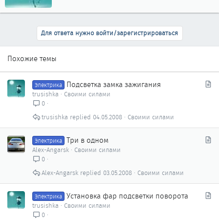
о
р
Для ответа нужно войти/зарегистрироваться
Похожие темы
С
Подсветка замка зажигания
Электрика
т
trusishka
Своими силами
а
0
т
trusishka
04.05.2008
Своими силами
ь
я
С
Три в одном
Электрика
т
Alex-Angarsk
Своими силами
а
0
т
Alex-Angarsk
03.05.2008
Своими силами
ь
я
С
Установка фар подсветки поворота
Электрика
т
trusishka
Своими силами
а
0