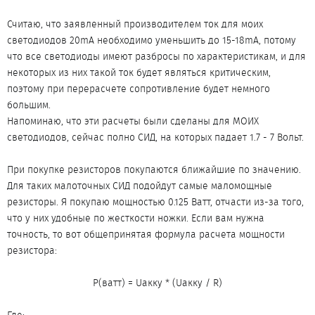
Считаю, что заявленный производителем ток для моих
светодиодов 20mA необходимо уменьшить до 15-18mA, потому
что все светодиоды имеют разбросы по характеристикам, и для
некоторых из них такой ток будет являться критическим,
поэтому при перерасчете сопротивление будет немного
большим.
Напоминаю, что эти расчеты были сделаны для МОИХ
светодиодов, сейчас полно СИД, на которых падает 1.7 - 7 Вольт.
При покупке резисторов покупаются ближайшие по значению.
Для таких малоточных СИД подойдут самые маломощные
резисторы. Я покупаю мощностью 0.125 Ватт, отчасти из-за того,
что у них удобные по жесткости ножки. Если вам нужна
точность, то вот общепринятая формула расчета мощности
резистора:
P(ватт) = Uакку * (Uакку / R)​