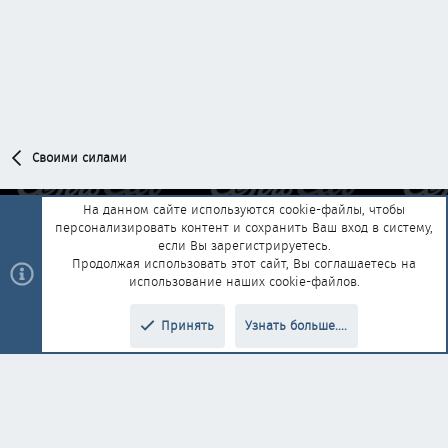
Своими силами
На данном сайте используются cookie-файлы, чтобы
персонализировать контент и сохранить Ваш вход в систему,
Обратная связь
Условия и правила
если Вы зарегистрируетесь.
Политика конфиденциальности
Помощь
Главная
R
Продолжая использовать этот сайт, Вы соглашаетесь на
S
использование наших cookie-файлов.
S
®
Community platform by XenForo
© 2010-2025 XenForo Ltd.
|
Style and
Принять
Узнать больше....
®
add-ons by ThemeHouse
Перевод от Jumuro
Верх
Низ