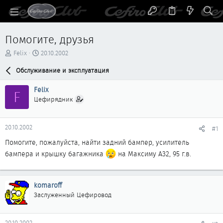
Помогите, друзья
А
Д
Felix
20.10.2002
в
а
т
Обслуживание и эксплуатация
т
о
а
р
н
Felix
F
т
а
Цефирядник
е
ч
м
а
ы
л
20.10.2002
#1
а
Помогите, пожалуйста, найти задний бампер, усилитель
бампера и крышку багажника
на Максиму А32, 95 г.в.
komaroff
Заслуженный Цефировод
20.10.2002