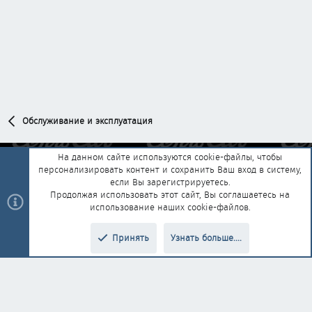
Обслуживание и эксплуатация
На данном сайте используются cookie-файлы, чтобы
персонализировать контент и сохранить Ваш вход в систему,
Обратная связь
Условия и правила
если Вы зарегистрируетесь.
Политика конфиденциальности
Помощь
Главная
R
Продолжая использовать этот сайт, Вы соглашаетесь на
S
использование наших cookie-файлов.
S
®
Community platform by XenForo
© 2010-2025 XenForo Ltd.
|
Style and
Принять
Узнать больше....
®
add-ons by ThemeHouse
Перевод от Jumuro
Верх
Низ