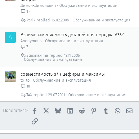
Димон-Димонович
Обслуживание и эксплуатация
1
Parik
16.02.2009
Обслуживание и эксплуатация
Взаимозаменяемость деталей для передка А33?
A
Anonymous
Обслуживание и эксплуатация
7
Stasmaxima
13.11.2005
Обслуживание и эксплуатация
совместимость з/ч цефиры и максимы
to_to
Обслуживание и эксплуатация
18
ТАХ
29.07.2011
Обслуживание и эксплуатация
Facebook
X
Bluesky
LinkedIn
Reddit
Pinterest
Tumblr
WhatsAp
Эл
Поделиться:
Ссылка