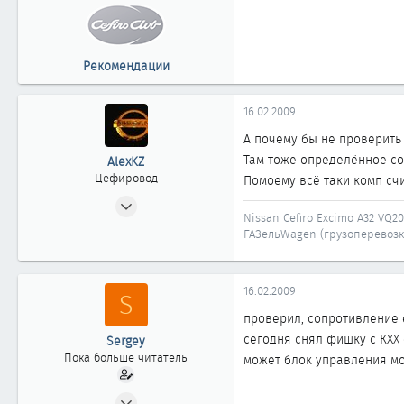
0
1
Рекомендации
16.02.2009
А почему бы не проверить
Там тоже определённое со
AlexKZ
Цефировод
Помоему всё таки комп счи
26.10.2006
Nissan Cefiro Excimo A32 VQ20
777
ГАЗельWagen (грузоперевозк
0
861
16.02.2009
The Republic of Kazakhstan, Astana
S
проверил, сопротивление 
сегодня снял фишку с КХХ 
Sergey
Пока больше читатель
может блок управления моз
15.02.2009