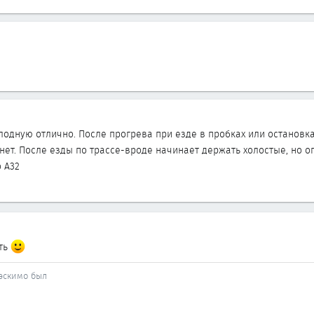
олодную отлично. После прогрева при езде в пробках или остановк
охнет. После езды по трассе-вроде начинает держать холостые, но о
o A32
ать
й эскимо был