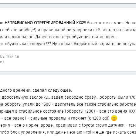
 но
НЕПРАВИЛЬНО ОТРЕГУЛИРОВАННЫЙ КХХ!!!
было тоже самое... Но не
м небыло вообще!) и правильной регулировки всё встало на свои ме
или в диаппазон! Далее после переобучения стало норм...
и обучить как следует??? Ну это как бюджетный вариант, не покупая
DE 1997 г.в
и)
дного времени, сделал следующее:
россельную заслонку... завел свободно сразу... обороты были 1700.
 обороты упали до 1500 - двигатель все также стабильно работает
ь пришел в стабильное состояние (обороты 1200) - все это время К
R - все равно) - сильные провалы и глохнет (с 1200 об!)
ил - все в норме, вроде.. сравнивал с toyota crown датчики - там т
либо блок управления, или даже незнаю что! и еще где искать свя