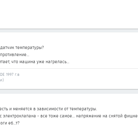
 датчик температуры?
противление...
тает, что машина уже нагрелась...
DE 1997 г.в
и)
есть и меняется в зависимости от температуры.
с электроклапана - все тоже самое... напряжение на снятой фишке е
ги еб...т?