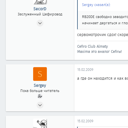
Sergey сказал(а):
SecorD
Заслуженный Цефировод
RB20DE свободно заводитс
21.10.2006
начинает дергаться и глох
1 699
сервомотрочик сдох! скоре
1
1 863
Cefiro Club Almaty
Almaty
Maxima это аналог Cefirы!
15.02.2009
S
а где он находится и как 
Sergey
Пока больше читатель
15.02.2009
7
0
15.02.2009
1