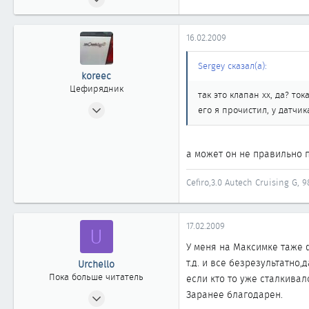
7
0
16.02.2009
1
Sergey сказал(а):
koreec
Цефирядник
так это клапан хх, да? то
30.10.2008
его я прочистил, у датчи
236
0
а может он не правильно п
61
Алматы
Cefiro,3.0 Autech Cruising G, 9
17.02.2009
U
У меня на Максимке таже ф
т.д. и все безрезультатно,д
Urchello
Пока больше читатель
если кто то уже сталкивал
30.11.2008
Заранее благодарен.