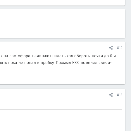
#12
ах на светофоре-начинают падать хол обороты почти до 0 и
пять пока не попал в пробку. Промыл КХХ, поменял свечи-
#13