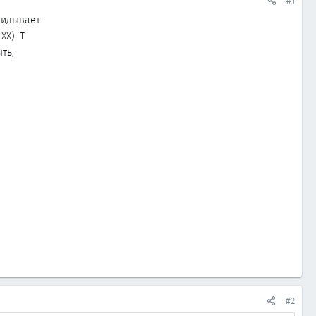
#1
кидывает
ХХ). Т
ть,
#2