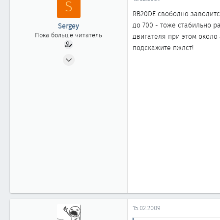
S
ы
л
а
RB20DE свободно заводитс
до 700 - тоже стабильно ра
Sergey
Пока больше читатель
двигателя при этом около 4
подскажите пжлст!
15.02.2009
7
0
1
15.02.2009