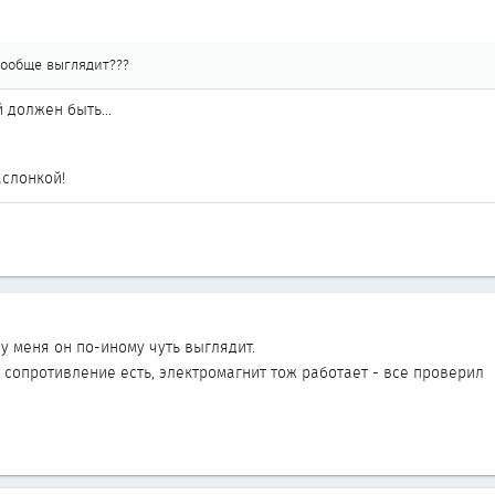
 вообще выглядит???
й должен быть...
аслонкой!
а у меня он по-иному чуть выглядит.
а сопротивление есть, электромагнит тож работает - все проверил