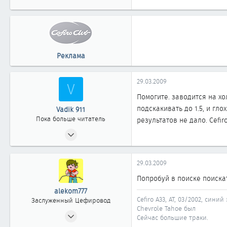
1
Реклама
29.03.2009
V
Помогите. заводится на х
подскакивать до 1.5, и гл
Vadik 911
Пока больше читатель
результатов не дало. Cefir
29.03.2009
3
0
29.03.2009
1
Попробуй в поиске поиск
alekom777
Cefiro A33, AT, 03/2002, сини
Заслуженный Цефировод
Chevrole Tahoe был
25.01.2009
Сейчас большие траки.
2 144