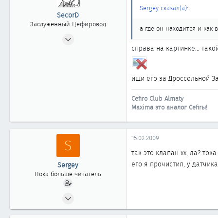
Sergey сказал(а):
SecorD
Заслуженный Цефировод
а где он находится и как
21.10.2006
справа на картинке... тако
1 699
1
1 863
ищи его за Дроссельной З
Almaty
Cefiro Club Almaty
Maxima это аналог Cefirы!
15.02.2009
S
так это клапан хх, да? ток
его я прочистил, у датчик
Sergey
Пока больше читатель
15.02.2009
7