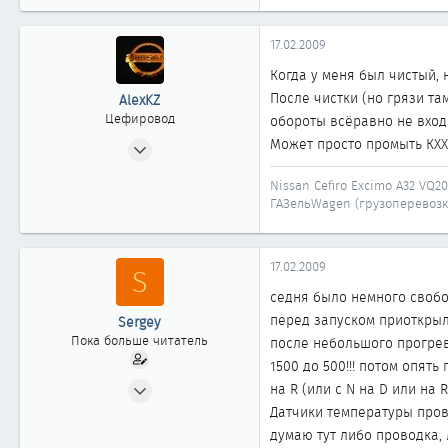
1
0
17.02.2009
1
Когда у меня был чистый,
После чистки (но грязи та
AlexKZ
Цефировод
обороты всёравно не вход
26.10.2006
Может просто промыть КХХ 
777
Nissan Cefiro Excimo A32 VQ20
0
ГАЗельWagen (грузоперевозк
861
The Republic of Kazakhstan, Astana
17.02.2009
S
седня было немного свобо
перед запуском приоткрыл д
Sergey
Пока больше читатель
после небольшого прогрева
1500 до 500!!! потом опят
15.02.2009
на R (или с N на D или на 
7
Датчики температуры провер
0
думаю тут либо проводка, 