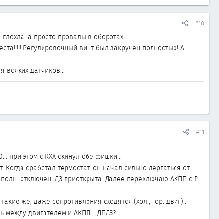
#10
 глохла, а просто провалы в оборотах...
ста!!!!! Регулировочный винт был закручен полностью! А
 всяких датчиков...
#11
.. при этом с КХХ скинул обе фишки...
. Когда сработал термостат, он начал сильно дергаться от
ХХ полн. отключен, ДЗ приоткрыта. Далее переключаю АКПП с Р
акие же, даже сопротивления сходятся (хол., гор. двиг)...
зь между двигателем и АКПП - ДПДЗ?