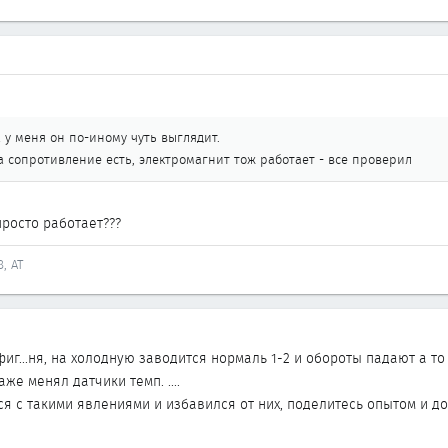
ка у меня он по-иному чуть выглядит.
ка сопротивление есть, электромагнит тож работает - все проверил
росто работает???
8, AT
иг...ня, на холодную заводится нормаль 1-2 и обороты падают а то
аже менял датчики темп. ....
ся с такими явлениями и избавился от них, поделитесь опытом и до