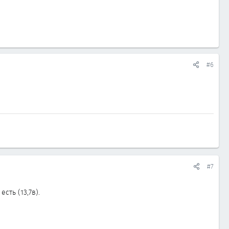
#6
#7
сть (13,7в).