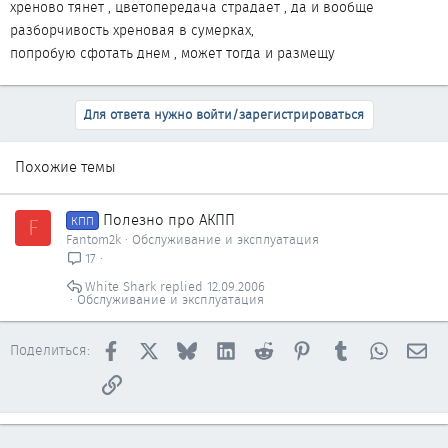
хреново тянет , цветопередача страдает , да и вообще
разборчивость хреновая в сумерках,
попробую сфотать днем , может тогда и размещу
Для ответа нужно войти/зарегистрироваться
Похожие темы
Полезно про АКПП
F
КПП
Fantom2k
Обслуживание и эксплуатация
17
White Shark
12.09.2006
Обслуживание и эксплуатация
Facebook
X
Bluesky
LinkedIn
Reddit
Pinterest
Tumblr
WhatsAp
Эл
Поделиться:
Ссылка