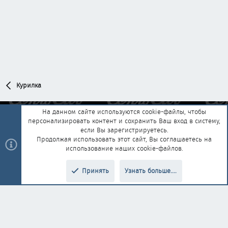
Курилка
На данном сайте используются cookie-файлы, чтобы
персонализировать контент и сохранить Ваш вход в систему,
Обратная связь
Условия и правила
если Вы зарегистрируетесь.
Политика конфиденциальности
Помощь
Главная
R
Продолжая использовать этот сайт, Вы соглашаетесь на
S
использование наших cookie-файлов.
S
®
Community platform by XenForo
© 2010-2025 XenForo Ltd.
|
Style and
Принять
Узнать больше....
®
add-ons by ThemeHouse
Перевод от Jumuro
Верх
Низ