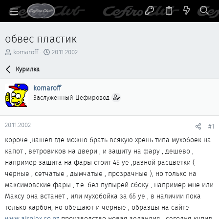
обвес пластик
А
Д
komaroff
20.11.2002
в
а
т
Курилка
т
о
а
р
н
komaroff
т
а
Заслуженный Цефировод
е
ч
м
а
ы
л
20.11.2002
#1
а
короче ,нашел где можно брать всякую хрень типа мухобоек на
капот , ветровиков на двери , и защиту на фару , дешево ,
например защита на фары стоит 45 уе ,разной расцветки (
черные , сетчатые , дымчатые , прозрачные ), но только на
максимовские фары , т.е. без пупырей сбоку , например мне или
Максу она встанет , или мухобойка за 65 уе , в наличии пока
только карбон, но обещают и черные , образцы на сайте
www.airplex.co.nz
производство новая зеландия , сегодня купил