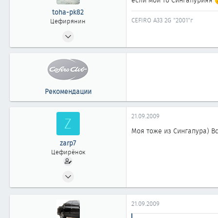
если мой то Сингапурияя
Областная коалиция(...где-то рядом с Алматы)
toha-pk82
CEFIRO A33 2G "2001"г
Цефирянин
23.07.2008
451
0
361
44
Рекомендации
Ноябрьск
21.09.2009
Z
Моя тоже из Сингапура) В
zarp7
Цефирёнок
20.09.2009
12
0
21.09.2009
11