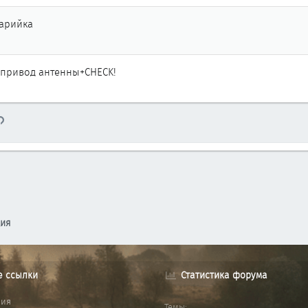
варийка
, привод антенны+CHECK!
тронная почта
Ссылка
ция
е ссылки
Статистика форума
ния
Темы