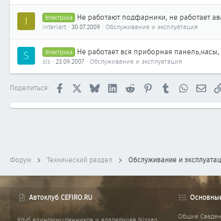
Не работают подфарники, не работает а
I
Электрика
interiart
30.07.2009
Обслуживание и эксплуатация
Не работает вся приборная панель,часы
S
Электрика
sls
23.09.2007
Обслуживание и эксплуатация
Facebook
X
Bluesky
LinkedIn
Reddit
Pinterest
Tumblr
WhatsApp
Элек
Поделиться:
Форум
Технический раздел
Обслуживание и эксплуата
Автоклуб CEFIRO.RU
Основны
Общие Сведе
Клуб единомышленников и владельцев Nissan