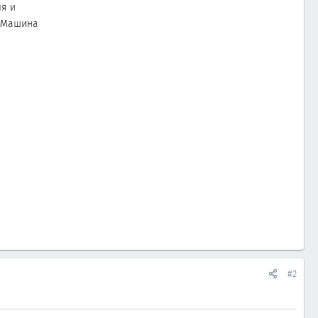
ля и
? Машина
#2