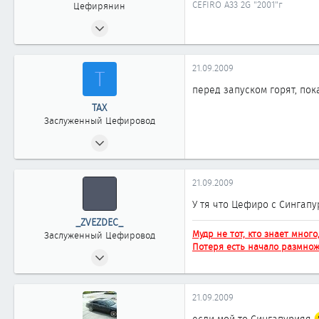
CEFIRO A33 2G "2001"г
Цефирянин
23.07.2008
451
0
21.09.2009
Т
361
перед запуском горят, пок
44
ТАХ
Ноябрьск
Заслуженный Цефировод
15.05.2008
5 312
2
21.09.2009
1 863
У тя что Цефиро с Сингапу
новосибирск
_ZVEZDEC_
Мудр не тот, кто знает много
Заслуженный Цефировод
Потеря есть начало размнож
01.10.2008
1 930
1
21.09.2009
1 863