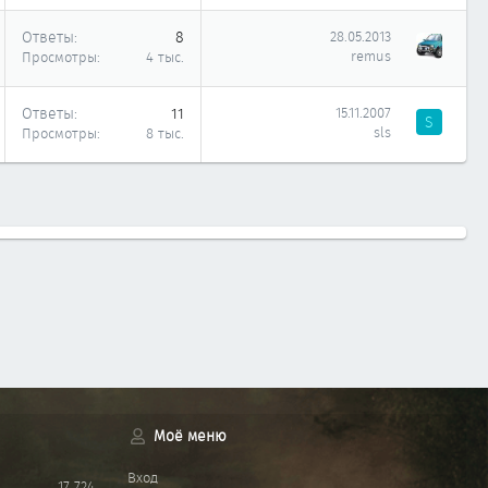
Ответы
8
28.05.2013
remus
Просмотры
4 тыс.
Ответы
11
15.11.2007
S
sls
Просмотры
8 тыс.
Моё меню
Вход
17 724