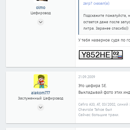
zarp7 сказал(а):
olmo
Цефировод
Подскажите пожалуйста, н
25.12.2006
остается даже после запу
840
литра. Заранее спасибо))
0
У тебя наверное судя по го
861
47
Уфа
21.09.2009
Это цефира SE.
Выкладывай фото этих инд
alekom777
Заслуженный Цефировод
Cefiro A33, AT, 03/2002, сини
25.01.2009
Chevrole Tahoe был
2 144
Сейчас большие траки.
1
1 861