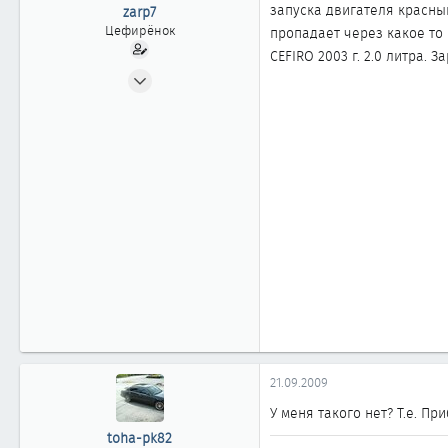
ы
л
запуска двигателя красны
zarp7
а
Цефирёнок
пропадает через какое то
CEFIRO 2003 г. 2.0 литра. 
20.09.2009
12
0
11
21.09.2009
У меня такого нет? Т.е. Пр
toha-pk82