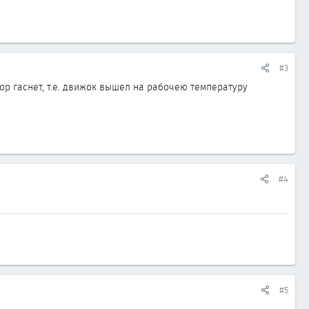
#3
ор гаснет, т.е. движок вышел на рабочею температуру
#4
#5