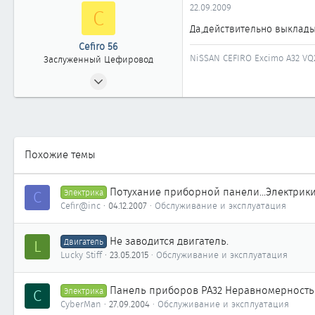
22.09.2009
C
41
Да,действительно выклады
Иркутск
Cefiro 56
NiSSAN CEFIRO Excimo А32 VQ2
Заслуженный Цефировод
03.03.2006
1 556
0
1 861
г.Оренбург
Похожие темы
Потухание приборной панели...Электрики
C
Электрика
Cefir@inc
04.12.2007
Обслуживание и эксплуатация
Не заводится двигатель.
L
Двигатель
Lucky Stiff
23.05.2015
Обслуживание и эксплуатация
Панель приборов PA32 Неравномерность 
C
Электрика
CyberMan
27.09.2004
Обслуживание и эксплуатация