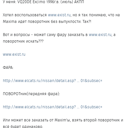
У меня: VQ20DE Excimo 1996г.в. (июль) АКПП
Хотел воспользоваться
www.exist.ru
, но я так понимаю, что на
Maxima идет поворотник без выпуклости. Так?!
Вот и вопросы - может саму фару заказать в
www.exist.ru
, а
поворотник искать???
www.exist.ru
ФАРА:
http://www.elcats.ru/nissan/detail.asp? ... 01&subsec=
ПОВОРОТник(передняя фара):
http://www.elcats.ru/nissan/detail.asp? ... 01&subsec=
Или может все заказать от Maxim'ы, взять второй поворотник и
всё будет одинаково.