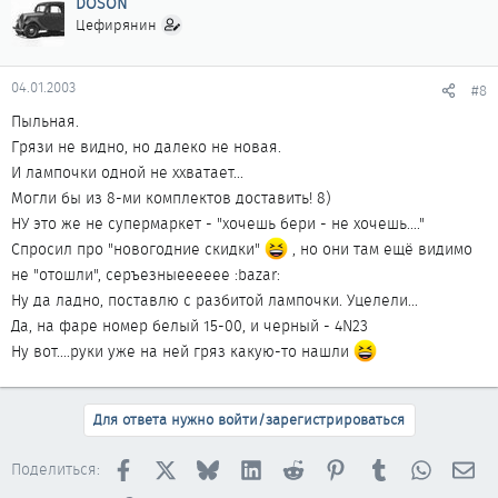
DOSON
Цефирянин
04.01.2003
#8
Пыльная.
Грязи не видно, но далеко не новая.
И лампочки одной не ххватает...
Могли бы из 8-ми комплектов доставить! 8)
НУ это же не супермаркет - "хочешь бери - не хочешь...."
Спросил про "новогодние скидки"
, но они там ещё видимо
не "отошли", серъезныееееее :bazar:
Ну да ладно, поставлю с разбитой лампочки. Уцелели...
Да, на фаре номер белый 15-00, и черный - 4N23
Ну вот....руки уже на ней гряз какую-то нашли
Для ответа нужно войти/зарегистрироваться
Facebook
X
Bluesky
LinkedIn
Reddit
Pinterest
Tumblr
WhatsAp
Эл
Поделиться: