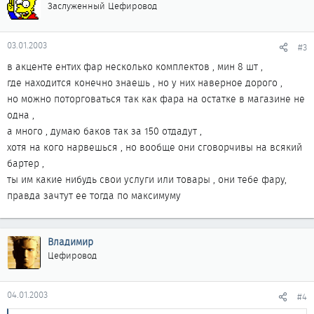
Заслуженный Цефировод
03.01.2003
#3
в акценте ентих фар несколько комплектов , мин 8 шт ,
где находится конечно знаешь , но у них наверное дорого ,
но можно поторговаться так как фара на остатке в магазине не
одна ,
а много , думаю баков так за 150 отдадут ,
хотя на кого нарвешься , но вообще они сговорчивы на всякий
бартер ,
ты им какие нибудь свои услуги или товары , они тебе фару,
правда зачтут ее тогда по максимуму
Владимир
Цефировод
04.01.2003
#4