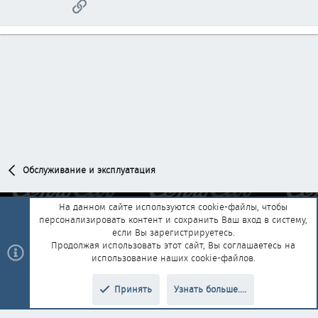
Ссылка
Обслуживание и эксплуатация
На данном сайте используются cookie-файлы, чтобы
персонализировать контент и сохранить Ваш вход в систему,
Обратная связь
Условия и правила
если Вы зарегистрируетесь.
Политика конфиденциальности
Помощь
Главная
R
Продолжая использовать этот сайт, Вы соглашаетесь на
S
использование наших cookie-файлов.
S
®
Community platform by XenForo
© 2010-2025 XenForo Ltd.
|
Style and
Принять
Узнать больше....
®
add-ons by ThemeHouse
Перевод от Jumuro
Верх
Низ