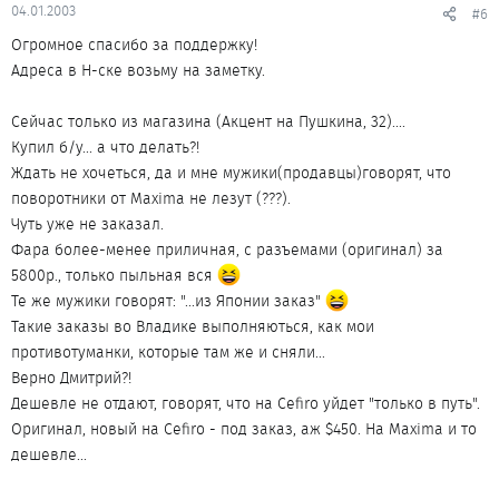
04.01.2003
#6
Огромное спасибо за поддержку!
Адреса в Н-ске возьму на заметку.
Сейчас только из магазина (Акцент на Пушкина, 32)....
Купил б/у... а что делать?!
Ждать не хочеться, да и мне мужики(продавцы)говорят, что
поворотники от Maxima не лезут (???).
Чуть уже не заказал.
Фара более-менее приличная, с разъемами (оригинал) за
5800р., только пыльная вся
Те же мужики говорят: "...из Японии заказ"
Такие заказы во Владике выполняються, как мои
противотуманки, которые там же и сняли...
Верно Дмитрий?!
Дешевле не отдают, говорят, что на Cefiro уйдет "только в путь".
Оригинал, новый на Cefiro - под заказ, аж $450. На Maxima и то
дешевле...