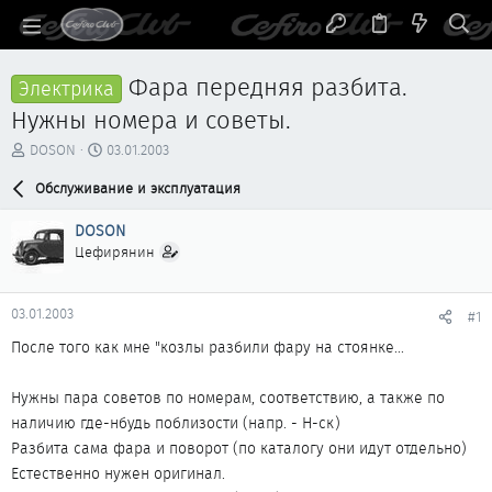
Фара передняя разбита.
Электрика
Нужны номера и советы.
А
Д
DOSON
03.01.2003
в
а
т
Обслуживание и эксплуатация
т
о
а
р
н
DOSON
т
а
Цефирянин
е
ч
м
а
ы
л
03.01.2003
#1
а
После того как мне "козлы разбили фару на стоянке...
Нужны пара советов по номерам, соответствию, а также по
наличию где-нбудь поблизости (напр. - Н-ск)
Разбита сама фара и поворот (по каталогу они идут отдельно)
Естественно нужен оригинал.