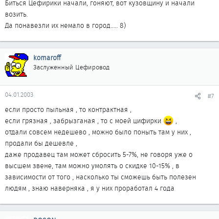
Биться Цефирики начали, гоняют, вот кузовщину и начали
возить.
Да понавезли их немало в город..... 8)
komaroff
Заслуженный Цефировод
04.01.2003
#7
если просто пыльная , то контрактная ,
если грязная , забрызганая , то с моей цифирки
,
отдали совсем недешево , можно было поныть там у них ,
продали бы дешевле ,
даже продавец там может сбросить 5-7%, не говоря уже о
высшем звене, там можно умолять о скидке 10-15% , в
зависимости от того , насколько ты сможешь быть полезен
людям , знаю наверняка , я у них проработал 4 года