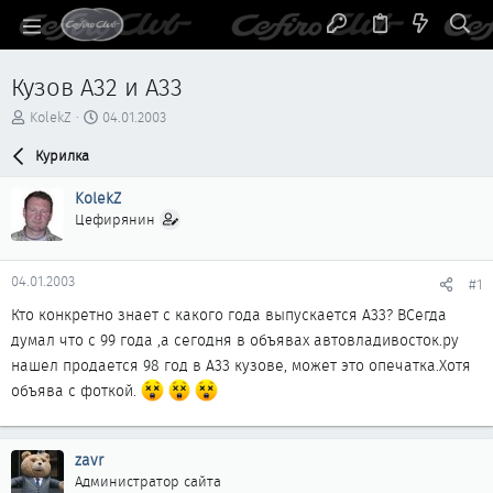
Кузов А32 и А33
А
Д
KolekZ
04.01.2003
в
а
т
Курилка
т
о
а
р
н
KolekZ
т
а
Цефирянин
е
ч
м
а
ы
л
04.01.2003
#1
а
Кто конкретно знает с какого года выпускается А33? ВСегда
думал что с 99 года ,а сегодня в объявах автовладивосток.ру
нашел продается 98 год в А33 кузове, может это опечатка.Хотя
объява с фоткой.
zavr
Администратор сайта