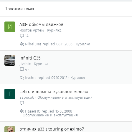
Похожие темы
А33- объемы движков
И
Изотов Артем
Курилка
14
Nibelung
08.11.2006
Курилка
Infiniti Q35
Jivchic
Курилка
4
Jivchic
09.10.2012
Курилка
cefiro и maxima. кузовное железо
Е
Евросиб
Обслуживание и эксплуатация
1
Павел Ю
15.05.2008
Обслуживание и эксплуатация
отличия а33 s.touring от eximo?