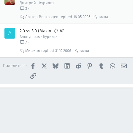
Дмитрий
Курилка
3
Доктор Верховцев
16.05.2005
Курилка
2.0 vs 3.0 (Maxima)? А?
A
Anonymous
Курилка
7
Мифаня
31.10.2006
Курилка
Facebook
X
Bluesky
LinkedIn
Reddit
Pinterest
Tumblr
WhatsAp
Эл
Поделиться:
Ссылка