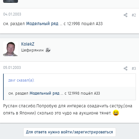
04.01.2003
#2
см. раздел
Модельный ряд
... с 12.1998 пошёл А33
KolekZ
Цефирянин
05.01.2003
#3
zavr сказал(а):
см. раздел
Модельный ряд
... с 12.1998 пошёл А33
Руслан спасибо.Попробую для интереса озадачить сестру,(она
опять в Японии) сколько это чудо на аукционе тянет.
Для ответа нужно войти/зарегистрироваться