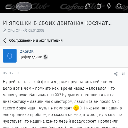
И япошки в своих двиганах косячат...
А
Д
OKorOK
05.01.2003
в
а
т
Обслуживание и эксплуатация
т
о
а
р
н
OKorOK
O
т
а
Цефирядник
е
ч
м
а
ы
л
05.01.2003
#1
а
Ну ребята, та-а-кой фигни я даже представить себе не мог...
Дело вот в чем - помните нек. время назад жаловался, что
машину поколбашивает на ХХ? Ну дык вот потащил я ее на
диагностику - лазили мы с мастером, лазили (а ан после NY с
такого бодунища - чуть не помирает
). Нихрена не нашли в
электроннике проблем, но сказал он мне, что жо.., ну в смысле
чувствует что машина где-то левый воздух сосет. Пролазили
еще с полчаса и нашли (кошмар) - воздух засасывался через