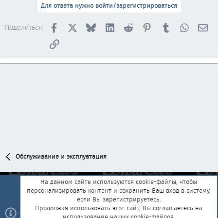
Для ответа нужно войти/зарегистрироваться
Facebook
X
Bluesky
LinkedIn
Reddit
Pinterest
Tumblr
WhatsAp
Эл
Поделиться:
Ссылка
Обслуживание и эксплуатация
На данном сайте используются cookie-файлы, чтобы
персонализировать контент и сохранить Ваш вход в систему,
Обратная связь
Условия и правила
если Вы зарегистрируетесь.
Политика конфиденциальности
Помощь
Главная
R
Продолжая использовать этот сайт, Вы соглашаетесь на
S
использование наших cookie-файлов.