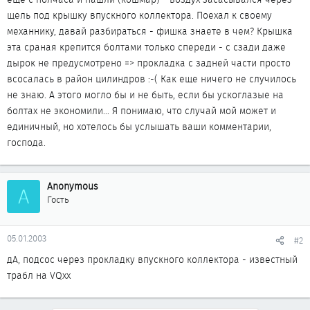
щель под крышку впускного коллектора. Поехал к своему
механнику, давай разбираться - фишка знаете в чем? Крышка
эта сраная крепится болтами только спереди - с сзади даже
дырок не предусмотрено => прокладка с задней части просто
всосалась в район цилиндров :-( Как еще ничего не случилось
не знаю. А этого могло бы и не быть, если бы ускоглазые на
болтах не экономили... Я понимаю, что случай мой может и
единичный, но хотелось бы услышать ваши комментарии,
господа.
Anonymous
A
Гость
05.01.2003
#2
дА, подсос через прокладку впускного коллектора - известный
трабл на VQxx