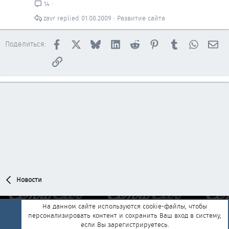
14
zavr
01.08.2009
Развитие сайта
Facebook
X
Bluesky
LinkedIn
Reddit
Pinterest
Tumblr
WhatsAp
Эл
Поделиться:
Ссылка
Новости
На данном сайте используются cookie-файлы, чтобы
персонализировать контент и сохранить Ваш вход в систему,
Обратная связь
Условия и правила
если Вы зарегистрируетесь.