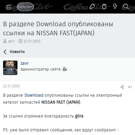
В разделе Download опубликованы
ссылки на NISSAN FAST(JAPAN)
А
Д
zavr
22.01.2003
в
а
т
Новости
т
о
а
р
н
zavr
т
а
Администратор сайта
е
ч
м
а
ы
л
22.01.2003
#1
а
В разделе
Download
опубликованы ссылки на электронный
каталог запчастей
NISSAN FAST (JAPAN)
.
За ссылки огромная благодарность
g0ra
PS: уже было отправил сообщение, как вдруг сообразил -