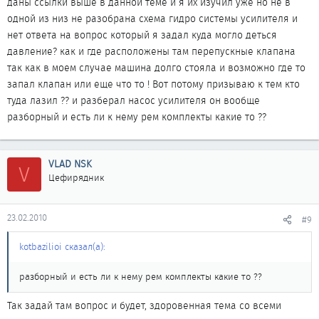
даны ссылки выше в данной теме и я их изучил уже но не в
одной из низ не разобрана схема гидро системы усилителя и
нет ответа на вопрос который я задал куда могло деться
давление? как и где расположены там перепускные клапана
так как в моем случае машина долго стояла и возможно где то
запал клапан или еще что то ! Вот потому призываю к тем кто
туда лазил ?? и разберал насос усилителя он вообще
разборный и есть ли к нему рем комплекты какие то ??
VLAD NSK
V
Цефирядник
23.02.2010
#9
kotbazilioi сказал(а):
разборный и есть ли к нему рем комплекты какие то ??
Так задай там вопрос и будет, здоровенная тема со всеми