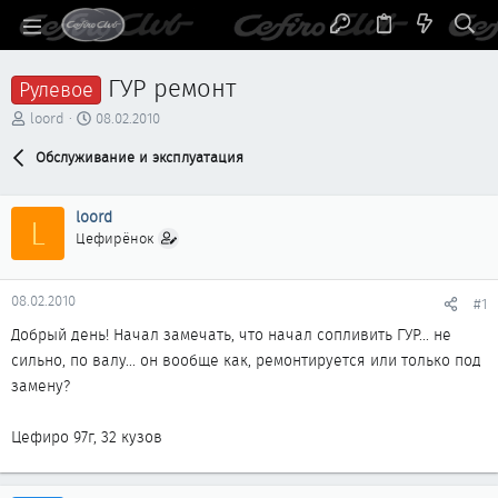
ГУР ремонт
Рулевое
А
Д
loord
08.02.2010
в
а
т
Обслуживание и эксплуатация
т
о
а
р
н
loord
т
а
L
е
ч
Цефирёнок
м
а
ы
л
а
08.02.2010
#1
Добрый день! Начал замечать, что начал сопливить ГУР... не
сильно, по валу... он вообще как, ремонтируется или только под
замену?
Цефиро 97г, 32 кузов