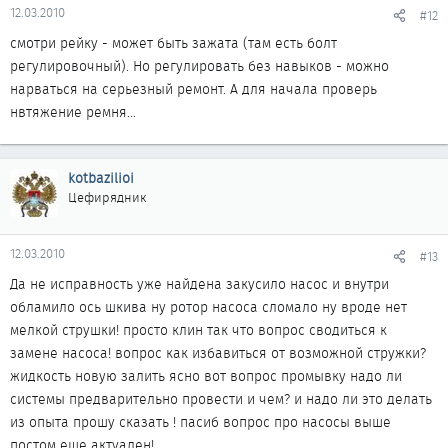
12.03.2010
#12
смотри рейку - может быть зажата (там есть болт
регулировочный). Но регулировать без навыков - можно
нарваться на серьезный ремонт. А для начала проверь
нвтяжение ремня...
kotbazilioi
Цефирядник
12.03.2010
#13
Да не исправность уже найдена закусило насос и внутри
обламило ось шкива ну ротор насоса сломало ну вроде нет
мелкой струшки! просто клин так что вопрос сводиться к
замене насоса! вопрос как избавиться от возможной стружки?
жидкость новую залить ясно вот вопрос промывку надо ли
системы предварительно провести и чем? и надо ли это делать
из опыта прошу сказать ! пасиб вопрос про насосы выше
постом еще актуален!