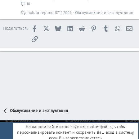
10
moluta
07.12.2006
Обслуживание и эксплуатация
Facebook
X
Bluesky
LinkedIn
Reddit
Pinterest
Tumblr
WhatsAp
Эл
Поделиться:
Ссылка
Обслуживание и эксплуатация
На данном сайте используются cookie-файлы, чтобы
персонализировать контент и сохранить Ваш вход в систему,
Обратная связь
Условия и правила
если Вы зарегистрируетесь.