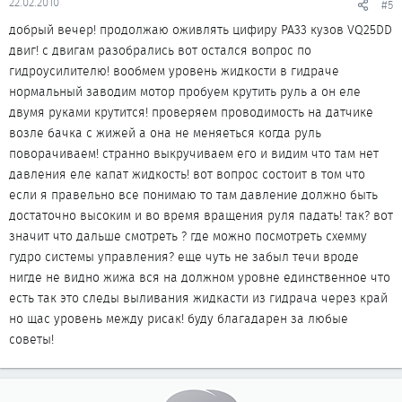
22.02.2010
#5
добрый вечер! продолжаю оживлять цифиру PA33 кузов VQ25DD
двиг! с двигам разобрались вот остался вопрос по
гидроусилителю! вообмем уровень жидкости в гидраче
нормальный заводим мотор пробуем крутить руль а он еле
двумя руками крутится! проверяем проводимость на датчике
возле бачка с жижей а она не меняеться когда руль
поворачиваем! странно выкручиваем его и видим что там нет
давления еле капат жидкость! вот вопрос состоит в том что
если я правельно все понимаю то там давление должно быть
достаточно высоким и во время вращения руля падать! так? вот
значит что дальше смотреть ? где можно посмотреть схемму
гудро системы управления? еще чуть не забыл течи вроде
нигде не видно жижа вся на должном уровне единственное что
есть так это следы выливания жидкасти из гидрача через край
но щас уровень между рисак! буду благадарен за любые
советы!