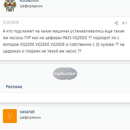
kotbazilioi
Цефирядник
12.03.2010
#11
А кто подскажет на каких машинах устанавливались еще такие
же насосы ГУР как на цефирах PA33 VQ25DD ?? подходит ли с
моторов VQ20DE VQ25DE VQ30DE и собственно с 32 кузова ?? на
цедриках и глориях не такой же насос ??
Реклама
vasanat
V
Цефирянин