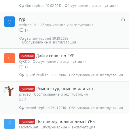
x3m
10.02.2012
Обслуживание и эксплуатация
З
гур
V
а
vaduha 36
Обслуживание и эксплуатация
к
1
р
gavrilov
29.10.2024
ы
Обслуживание и эксплуатация
т
о
Дайте совет по ГУР
С
Рулевое
Су-27б
Обслуживание и эксплуатация
13
Су-27б
11.03.2006
Обслуживание и эксплуатация
Ремонт: гур, ремень или что.
Рулевое
preved
Обслуживание и эксплуатация
3
preved
26.11.2016
Обслуживание и эксплуатация
По поводу подшипника ГУРа
F
Рулевое
Fedotov.net
Обслуживание и эксплуатация