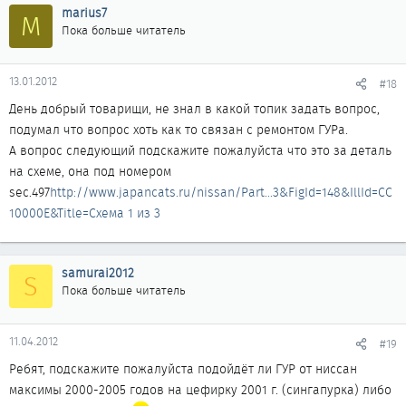
marius7
M
Пока больше читатель
13.01.2012
#18
День добрый товарищи, не знал в какой топик задать вопрос,
подумал что вопрос хоть как то связан с ремонтом ГУРа.
А вопрос следующий подскажите пожалуйста что это за деталь
на схеме, она под номером
sec.497
http://www.japancats.ru/nissan/Part...3&FigId=148&IllId=CC
10000E&Title=Схема 1 из 3
samurai2012
S
Пока больше читатель
11.04.2012
#19
Ребят, подскажите пожалуйста подойдёт ли ГУР от ниссан
максимы 2000-2005 годов на цефирку 2001 г. (сингапурка) либо