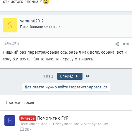
от чистого японца ?
samurai2012
S
Пока больше читатель
12.04.2012
#20
Лишний раз перестраховываюсь, завыл как волк, собака. вот и
хочу б.у. взять. Как только, так сразу отпишусь.
Последняя
1 из 2
Вперёд
Для ответа нужно войти/зарегистрироваться
Похожие темы
Помогите с ГУР
Н
Рулевое
Несмиянов Иван
Обслуживание и эксплуатация
28