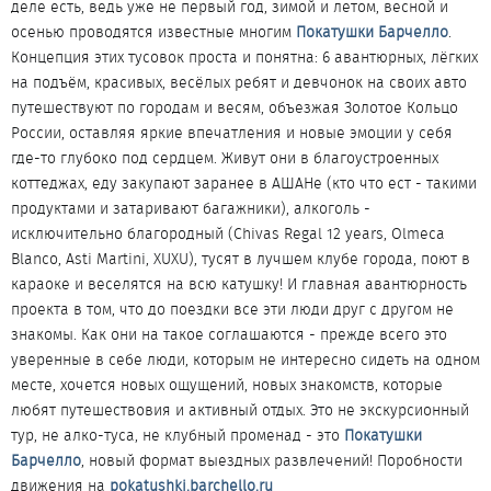
деле есть, ведь уже не первый год, зимой и летом, весной и
осенью проводятся известные многим
Покатушки Барчелло
.
Концепция этих тусовок проста и понятна: 6 авантюрных, лёгких
на подъём, красивых, весёлых ребят и девчонок на своих авто
путешествуют по городам и весям, объезжая Золотое Кольцо
России, оставляя яркие впечатления и новые эмоции у себя
где-то глубоко под сердцем. Живут они в благоустроенных
коттеджах, еду закупают заранее в АШАНе (кто что ест - такими
продуктами и затаривают багажники), алкоголь -
исключительно благородный (Chivas Regal 12 years, Olmeca
Blanco, Asti Martini, XUXU), тусят в лучшем клубе города, поют в
караоке и веселятся на всю катушку! И главная авантюрность
проекта в том, что до поездки все эти люди друг с другом не
знакомы. Как они на такое соглашаются - прежде всего это
уверенные в себе люди, которым не интересно сидеть на одном
месте, хочется новых ощущений, новых знакомств, которые
любят путешествовия и активный отдых. Это не экскурсионный
тур, не алко-туса, не клубный променад - это
Покатушки
Барчелло
, новый формат выездных развлечений! Поробности
движения на
pokatushki.barchello.ru