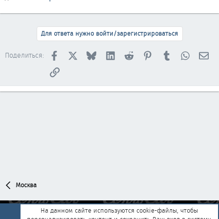
Для ответа нужно войти/зарегистрироваться
Facebook
X
Bluesky
LinkedIn
Reddit
Pinterest
Tumblr
WhatsAp
Эл
Поделиться:
Ссылка
Москва
На данном сайте используются cookie-файлы, чтобы