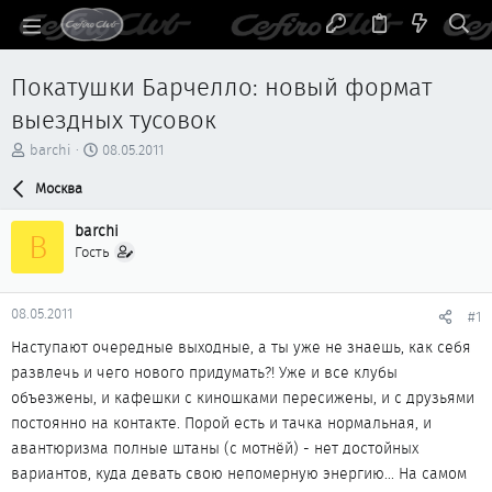
Покатушки Барчелло: новый формат
выездных тусовок
А
Д
barchi
08.05.2011
в
а
т
Москва
т
о
а
р
н
barchi
B
т
а
Гость
е
ч
м
а
ы
л
08.05.2011
#1
а
Наступают очередные выходные, а ты уже не знаешь, как себя
развлечь и чего нового придумать?! Уже и все клубы
объезжены, и кафешки с киношками пересижены, и с друзьями
постоянно на контакте. Порой есть и тачка нормальная, и
авантюризма полные штаны (с мотнёй) - нет достойных
вариантов, куда девать свою непомерную энергию... На самом