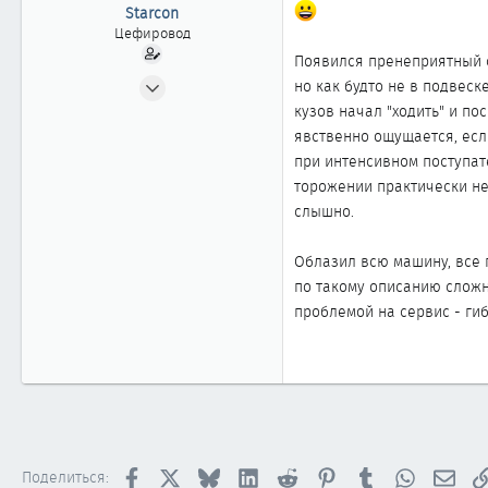
ы
л
Starcon
а
Цефировод
Появился пренеприятный ск
22.07.2002
но как будто не в подвеск
917
кузов начал "ходить" и по
1
явственно ощущается, есл
при интенсивном поступат
861
торожении практически не
слышно.
Облазил всю машину, все 
по такому описанию сложно
проблемой на сервис - гиб
Facebook
X
Bluesky
LinkedIn
Reddit
Pinterest
Tumblr
WhatsApp
Элек
Поделиться: