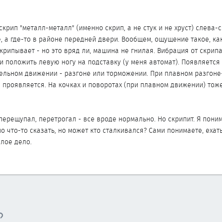
рип "металл-металл" (именно скрип, а не стук и не хруст) слева-
е, а где-то в районе передней двери. Вообщем, ощущение такое, ка
скрипывает - но это вряд ли, машина не гнилая. Вибрация от скрип
и положить левую ногу на подставку (у меня автомат). Появляется
ельном движении - разгоне или торможении. При плавном разгоне
 проявляется. На кочках и поворотах (при плавном движении) тож
перещупал, перетрогал - все вроде нормально. Но скрипит. Я пони
 что-то сказать, но может кто сталкивался? Сами понимаете, ехать
лое дело.
тронная почта
Ссылка