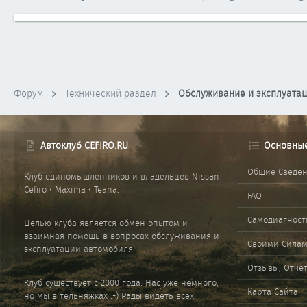
Форум
Технический раздел
Обслуживание и эксплуата
Автоклуб CEFIRO.RU
Основны
Общие Сведе
Клуб единомышленников и владельцев Nissan
Cefiro • Maxima • Teana.
FAQ
Самодиагност
Целью клуба является обмен опытом и
взаимная помощь в вопросах обслуживания и
Своими Сила
эксплуатации автомобиля.
Отзывы, Отче
Клуб существует с 2000 года. Нас уже немного,
Карта Сайта
но мы в тельняжках :-) Рады видеть всех!