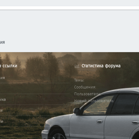
ция
е ссылки
Статистика форума
ния
Темы
Сообщения
Пользователи
ика
Новый пользователь
ми
ты