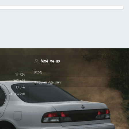
Моё меню
Вход
17 724
367 421
Письмо Админу
13 374
canalvbm