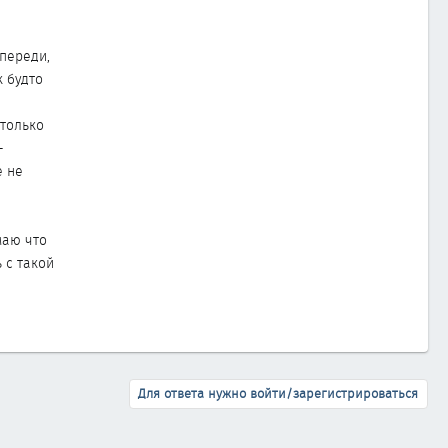
спереди,
к будто
а
 только
-
е не
маю что
 с такой
Для ответа нужно войти/зарегистрироваться