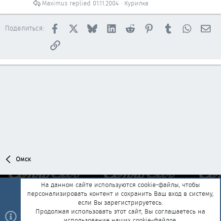
Maximus
01.11.2004
Курилка
Facebook
X
Bluesky
LinkedIn
Reddit
Pinterest
Tumblr
WhatsAp
Эл
Поделиться:
Ссылка
Омск
На данном сайте используются cookie-файлы, чтобы
персонализировать контент и сохранить Ваш вход в систему,
Обратная связь
Условия и правила
если Вы зарегистрируетесь.
Политика конфиденциальности
Помощь
Главная
R
Продолжая использовать этот сайт, Вы соглашаетесь на
S
использование наших cookie-файлов.