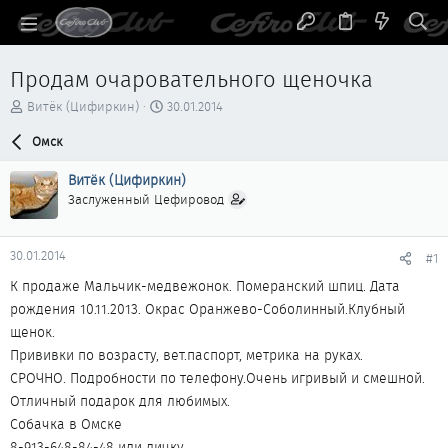
Продам очаровательного щеночка
А
Д
Витёк (Цифиркин)
30.01.2014
в
а
т
Омск
т
о
а
р
н
Витёк (Цифиркин)
т
а
Заслуженный Цефировод
е
ч
м
а
ы
л
30.01.2014
#1
а
К продаже Мальчик-медвежонок. Померанский шпиц. Дата
рождения 10.11.2013. Окрас Оранжево-Соболинный.Клубный
щенок.
Прививки по возрасту, вет.паспорт, метрика на руках.
СРОЧНО. Подробности по телефону.Очень игривый и смешной.
Отличный подарок для любимых.
Собачка в Омске
8-913-648-84-48 или личку