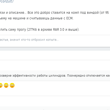
/conzult/
язи и описание... Все это добро ставится на комп под виндой (от 9
ъему на машине и считываешь данные с ЕСМ.
лить саму прогу (277Кб в архиве RAR 3.0 и выше).
стье, значит кто-то отбросил копыта...
 проверке эффективности работы цилиндров. Поочередно отключается к