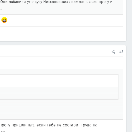
. Они добавили уже кучу Ниссановских движков в свою прогу и
..
#5
выше) и через сом-порт, через спец-переходник, подключаешся к
 прогу пришли плз, если тебе не составит труда на
 ни