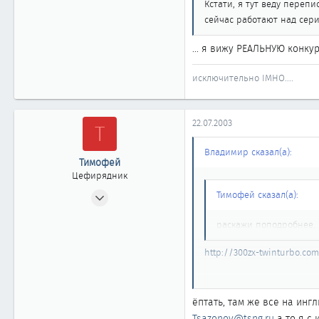
Кстати, я тут веду переп
сейчас работают над серией
... я вижу РЕАЛЬНУЮ конку
исключительно IMHO....
22.07.2003
Т
Владимир сказал(а):
Тимофей
Цефирядник
05.05.2003
Тимофей сказал(а):
165
раскажи поподробнее, к
0
61
http://300zx-twinturbo.com
Тарко-Сале
Там же есть адреса для св
nissans.narod.ru
диаг. разъему на машине
ёптать, там же все на инг
Tsazonov@tsng.ru
а то я с 