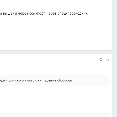
5 и выше) и через сом-порт, через спец-переходник,
#4
аждый цилинр и смотрится падение оборотов.