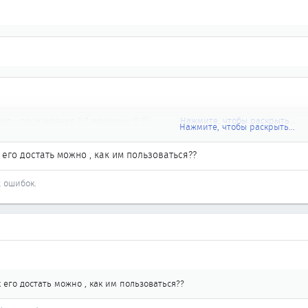
ал - расхождение 1-2 единицы !!! 8)
Нажмите, чтобы раскрыть...
Нажмите, чтобы раскрыть...
рь?
Нажмите, чтобы раскрыть...
его достать можно , как им пользоваться??
 проверке эффективности работы цилиндров. Поочередно отключается к
х ошибок.
иску с создателями CONZULT-a (софтрверная версия Консалта для РС-шки)
 VQ... Там этот тест есть тоже... Жду, не дождусь, когда они ее доделают.
 его достать можно , как им пользоваться??