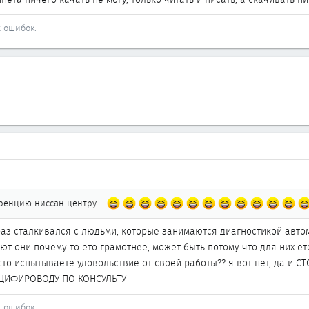
лить саму прогу (277Кб в архиве RAR 3.0 и выше).
х ошибок.
уренцию ниссан центру....
раз сталкивался с людьми, которые занимаются диагностикой автом
ают они почему то ето грамотнее, может быть потому что для них ето
то испытываете удовольствие от своей работы?? я вот нет, да и С
ЦИФИРОВОДУ ПО КОНСУЛЬТУ
х ошибок.