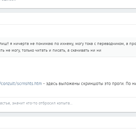
глиш!! я ничерта не понимаю по ихнему, могу тока с переводчиком, а пр
ать не могу, только читать и писать, а скачивать ни ни
/conzult/scrnshts.htm
- здесь выложены скриншоты это проги. По ни
стье, значит кто-то отбросил копыта...