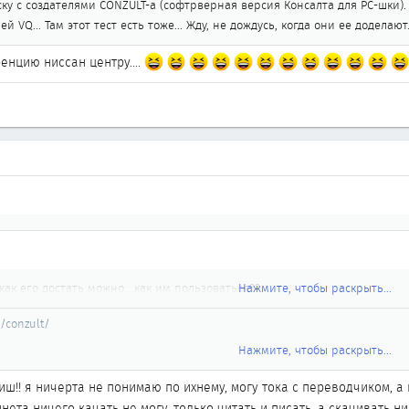
иску с создателями CONZULT-a (софтрверная версия Консалта для РС-шки)
 VQ... Там этот тест есть тоже... Жду, не дождусь, когда они ее доделают.
ренцию ниссан центру....
ак его достать можно , как им пользоваться??
Нажмите, чтобы раскрыть...
/conzult/
Нажмите, чтобы раскрыть...
язи и описание... Все это добро ставится на комп под виндой (от 95 и 
 и считываешь данные с ЕСМ.
лиш!! я ничерта не понимаю по ихнему, могу тока с переводчиком, а
инета ничего качать не могу, только читать и писать, а скачивать ни