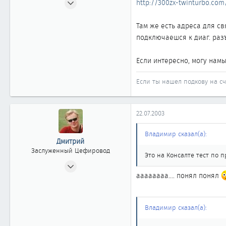
http://300zx-twinturbo.com
713
7
Там же есть адреса для св
подключаешся к диаг. раз
861
Новосибирск
Если интересно, могу намы
Если ты нашел подкову на сча
22.07.2003
Владимир сказал(а):
Дмитрий
Заслуженный Цефировод
Это на Консалте тест по
10.06.2002
аааааааа.... понял понял
1 744
0
1 861
Владимир сказал(а):
Новосибирск