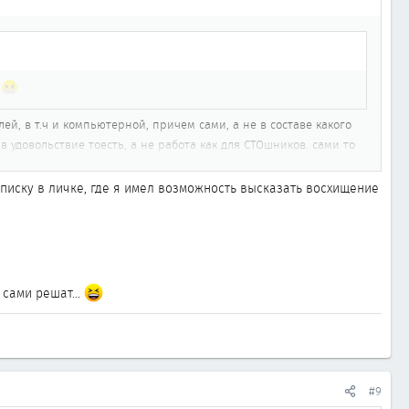
й, в т.ч и компьютерной, причем сами, а не в составе какого
в удовольствие тоесть, а не работа как для СТОшников. сами то
реписку в личке, где я имел возможность высказать восхищение
 сами решат...
#9