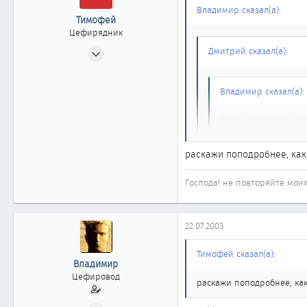
Владимир сказал(а):
Тимофей
Цефирядник
05.05.2003
Дмитрий сказал(а):
165
0
Владимир сказал(а):
61
Тарко-Сале
Power balancing сдел
nissans.narod.ru
ээээээ.... это что за зве
раскажи поподробнее, как 
Это на Консалте тест по
Господа! не повторяйте мои
Кстати, я тут веду переп
сейчас работают над серией
22.07.2003
Тимофей сказал(а):
Владимир
Цефировод
раскажи поподробнее, как
21.06.2002