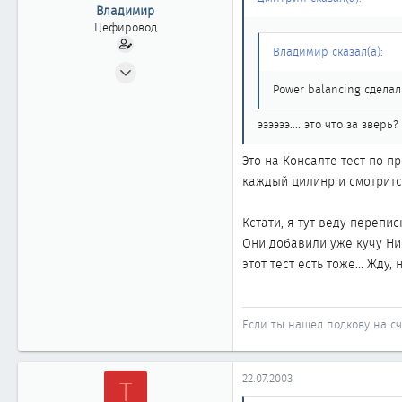
ы
л
Владимир
а
Цефировод
Владимир сказал(а):
21.06.2002
713
Power balancing сделал 
7
ээээээ.... это что за зверь?
861
Новосибирск
Это на Консалте тест по 
каждый цилинр и смотритс
Кстати, я тут веду перепи
Они добавили уже кучу Нис
этот тест есть тоже... Жду,
Если ты нашел подкову на сча
22.07.2003
Т