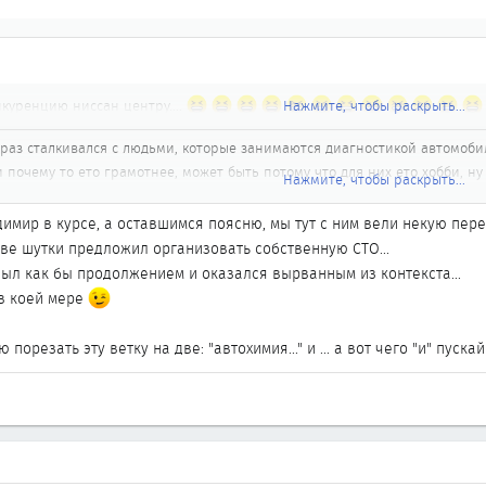
нкуренцию ниссан центру....
Нажмите, чтобы раскрыть...
 раз сталкивался с людьми, которые занимаются диагностикой автомобиле
 почему то ето грамотнее, может быть потому что для них ето хобби, ну 
Нажмите, чтобы раскрыть...
вольствие от своей работы?? я вот нет, да и СТОшники думаю тоже.
 ЦИФИРОВОДУ ПО КОНСУЛЬТУ
Владимир в курсе, а оставшимся поясню, мы тут с ним вели некую пе
тве шутки предложил организовать собственную СТО...
был как бы продолжением и оказался вырванным из контекста...
 в коей мере
орезать эту ветку на две: "автохимия..." и ... а вот чего "и" пускай