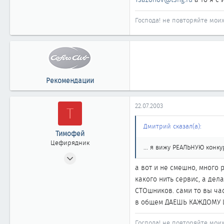
Если интересно, могу намы
Господа! не повторяйте мои
Рекомендации
22.07.2003
Т
Дмитрий сказал(а):
Тимофей
Цефирядник
... я вижу РЕАЛЬНУЮ конк
05.05.2003
а вот и не смешно, много 
165
какого нить сервис, а дел
0
СТОшников. сами то вы час
61
в общем ДАЕШЬ КАЖДОМУ 
Тарко-Сале
nissans.narod.ru
Господа! не повторяйте мои