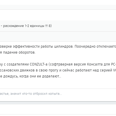
- расхождение 1-2 единицы !!! 8)
проверке эффективности работы цилиндров. Поочередно отключает
я падение оборотов.
ску с создателями CONZULT-a (софтрверная версия Консалта для РС
сановских движков в свою прогу и сейчас работают над серией VQ
 не дождусь, когда они ее доделают...
стье, значит кто-то отбросил копыта...