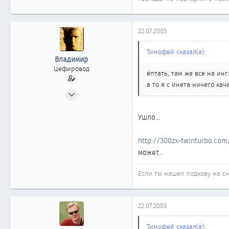
22.07.2003
Тимофей сказал(а):
Владимир
Цефировод
ёптать, там же все на ин
а то я с инета ничего кач
21.06.2002
713
7
Ушло...
861
http://300zx-twinturbo.com
Новосибирск
может...
Если ты нашел подкову на сча
22.07.2003
Тимофей сказал(а):