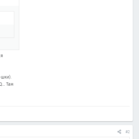
ся
-шки).
... Там
#2