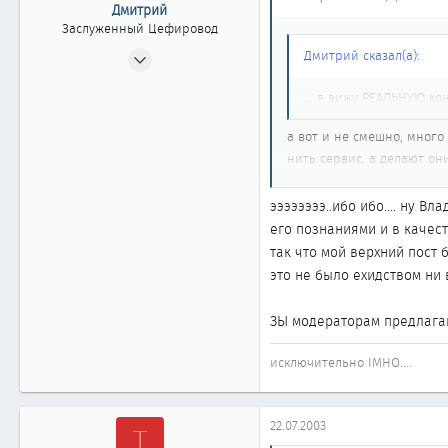
Дмитрий
Заслуженный Цефировод
10.06.2002
Дмитрий сказал(а):
1 744
... я вижу РЕАЛЬНУЮ ко
0
1 861
а вот и не смешно, много
Новосибирск
нить сервис, а делают они
вы часто испытываете удо
в общем ДАЕШЬ КАЖДОМУ
ээээээээ..ибо ибо.... ну 
его познаниями и в качес
так что мой верхний пост 
это не было ехидством ни
ЗЫ модераторам предлагаю п
исключительно IMHO....
22.07.2003
Т