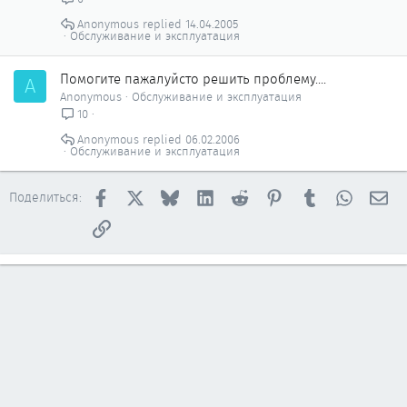
Anonymous
14.04.2005
Обслуживание и эксплуатация
Помогите пажалуйсто решить проблему....
A
Anonymous
Обслуживание и эксплуатация
10
Anonymous
06.02.2006
Обслуживание и эксплуатация
Facebook
X
Bluesky
LinkedIn
Reddit
Pinterest
Tumblr
WhatsAp
Эл
Поделиться:
Ссылка