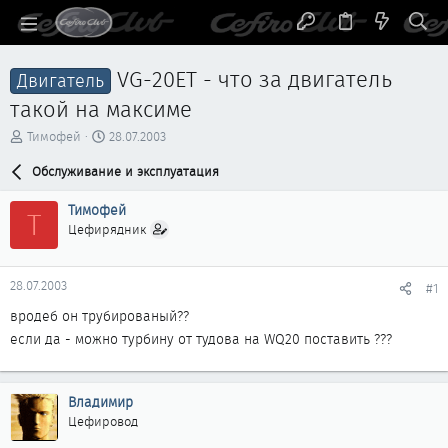
VG-20ET - что за двигатель
Двигатель
такой на максиме
А
Д
Тимофей
28.07.2003
в
а
т
Обслуживание и эксплуатация
т
о
а
р
н
Тимофей
Т
т
а
Цефирядник
е
ч
м
а
ы
л
28.07.2003
#1
а
вродеб он трубированый??
если да - можно турбину от тудова на WQ20 поставить ???
Владимир
Цефировод