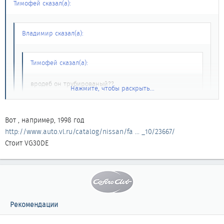
Тимофей сказал(а):
Владимир сказал(а):
Тимофей сказал(а):
вродеб он трубированый??
Нажмите, чтобы раскрыть...
если да - можно турбину от тудова на WQ20
поставить ???
Нажмите, чтобы раскрыть...
Нажмите, чтобы раскрыть...
Вот , например, 1998 год
http://www.auto.vl.ru/catalog/nissan/fa ... _10/23667/
Да, он турбовый. Это, так сказать, предвестник серии VQ.
я в каталоге посмотрел, тама тока до 89 года выпыскулись
Стоит VG30DE
Его ставили на Максимы до 94 гв вроде бы... Он
фарледи с 2 - х литровым двигателем, а потом уже три литра
выпускается до сих пор для Z32 (FairLady).
идет тока, а двиг там называется RB20ЕТ
Насчет поставить на VQ... Просто так не получится. Только
переделкой коллектора потому как они похожи, но не
одинаковые.
Рекомендации