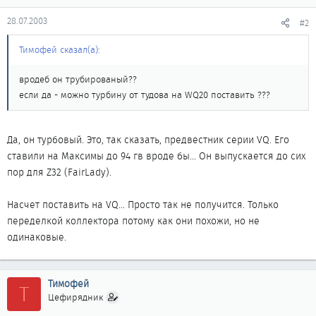
28.07.2003
#2
Тимофей сказал(а):
вродеб он трубированый??
если да - можно турбину от тудова на WQ20 поставить ???
Да, он турбовый. Это, так сказать, предвестник серии VQ. Его
ставили на Максимы до 94 гв вроде бы... Он выпускается до сих
пор для Z32 (FairLady).
Насчет поставить на VQ... Просто так не получится. Только
переделкой коллектора потому как они похожи, но не
одинаковые.
Тимофей
Т
Цефирядник