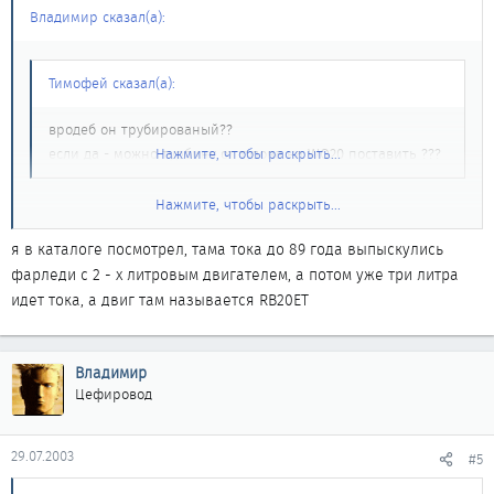
Владимир сказал(а):
Тимофей сказал(а):
вродеб он трубированый??
если да - можно турбину от тудова на WQ20 поставить ???
Нажмите, чтобы раскрыть...
Нажмите, чтобы раскрыть...
Да, он турбовый. Это, так сказать, предвестник серии VQ. Его
ставили на Максимы до 94 гв вроде бы... Он выпускается до сих
я в каталоге посмотрел, тама тока до 89 года выпыскулись
пор для Z32 (FairLady).
фарледи с 2 - х литровым двигателем, а потом уже три литра
идет тока, а двиг там называется RB20ЕТ
Насчет поставить на VQ... Просто так не получится. Только
переделкой коллектора потому как они похожи, но не
одинаковые.
Владимир
Цефировод
29.07.2003
#5