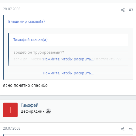
28.07.2003
#3
Владимир сказал(а):
Тимофей сказал(а):
вродеб он трубированый??
если да - можно турбину от тудова на WQ20 поставить ???
Нажмите, чтобы раскрыть...
Нажмите, чтобы раскрыть...
Да, он турбовый. Это, так сказать, предвестник серии VQ. Его
ставили на Максимы до 94 гв вроде бы... Он выпускается до сих
ясно понятно спасибо
пор для Z32 (FairLady).
Насчет поставить на VQ... Просто так не получится. Только
Тимофей
Т
переделкой коллектора потому как они похожи, но не
Цефирядник
одинаковые.
28.07.2003
#4