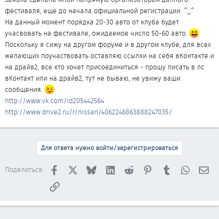
фестиваля, еще до начала официальной регистрации. ^_^
На данный момент порядка 20-30 авто от клуба будет
учасвовать на фестивале, ожидаемое число 50-60 авто.
Поскольку я сижу на другом форуме и в другом клубе, для всех
желающих поучаствовать оставляю ссылки на себя вКонтакте и
на драйв2, все кто хочет присоединиться - прошу писать в лс
вКонтакт или на драйв2, тут не бываю, не увижу ваши
сообщения.
http://www.vk.com/id205442564
http://www.drive2.ru/r/nissan/4062246863888247035/
Для ответа нужно войти/зарегистрироваться
Facebook
X
Bluesky
LinkedIn
Reddit
Pinterest
Tumblr
WhatsAp
Эл
Поделиться:
Ссылка