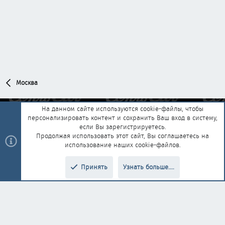
Москва
На данном сайте используются cookie-файлы, чтобы
персонализировать контент и сохранить Ваш вход в систему,
Обратная связь
Условия и правила
если Вы зарегистрируетесь.
Политика конфиденциальности
Помощь
Главная
R
Продолжая использовать этот сайт, Вы соглашаетесь на
S
использование наших cookie-файлов.
S
®
Community platform by XenForo
© 2010-2025 XenForo Ltd.
|
Style and
Принять
Узнать больше....
®
add-ons by ThemeHouse
Перевод от Jumuro
Верх
Низ