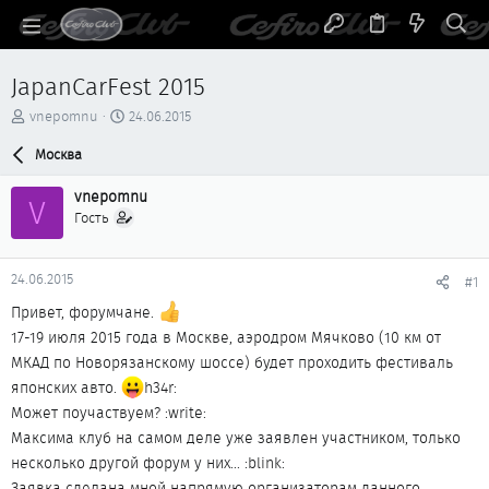
JapanCarFest 2015
А
Д
vnepomnu
24.06.2015
в
а
т
Москва
т
о
а
р
н
vnepomnu
V
т
а
Гость
е
ч
м
а
ы
л
24.06.2015
#1
а
Привет, форумчане.
17-19 июля 2015 года в Москве, аэродром Мячково (10 км от
МКАД по Новорязанскому шоссе) будет проходить фестиваль
японских авто.
h34r:
Может поучаствуем? :write:
Максима клуб на самом деле уже заявлен участником, только
несколько другой форум у них... :blink:
Заявка сделана мной напрямую организаторам данного