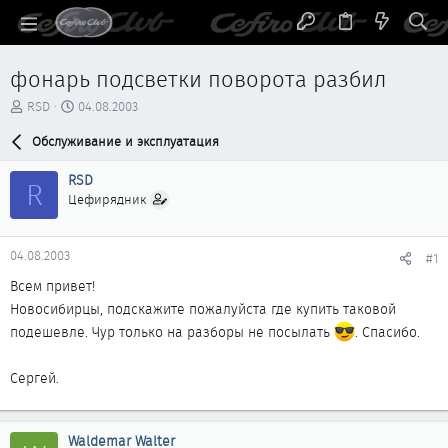
фонарь подсветки поворота разбил
А
Д
RSD
04.08.2003
в
а
т
Обслуживание и эксплуатация
т
о
а
р
н
RSD
R
т
а
Цефирядник
е
ч
м
а
ы
л
04.08.2003
#1
а
Всем привет!
Новосибирцы, подскажите пожалуйста где купить таковой
подешевле. Чур только на разборы не посылать
. Спасибо.
Сергей.
Waldemar Walter