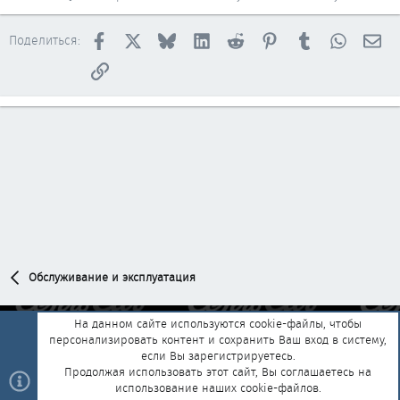
Facebook
X
Bluesky
LinkedIn
Reddit
Pinterest
Tumblr
WhatsAp
Эл
Поделиться:
Ссылка
Обслуживание и эксплуатация
На данном сайте используются cookie-файлы, чтобы
персонализировать контент и сохранить Ваш вход в систему,
Обратная связь
Условия и правила
если Вы зарегистрируетесь.
Политика конфиденциальности
Помощь
Главная
R
Продолжая использовать этот сайт, Вы соглашаетесь на
S
использование наших cookie-файлов.
S