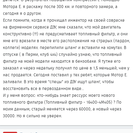
Мотора Е. я раскажу после 300 км. и повторного замера, а
сегодня я о другом.
Если помните, когда я прочищал инжектор на своей совраске
на фирменном сервисе ДЭУ, мне сказали, что мой двигатель
конструктивно (!!!) не предусмативает топливный фильтр, и они
мне его врезали в месте его расположения на страрых (пардон,
коллеги) моделях: перепилили шланг и вставили на хомутах. В
отпуске ( в Перми, клуб 4х4) случайно узнаю, что топливный
фильтр на моей модели находится в бензобаке. Я тутже его
заказал и через недельку получил по цене в 1,5 меньшей, чем у
нас продается. Сегодня поставил у тех ребят, которые Мотор Е.
заливали. В это время "спецы" из ДЭУ ищут шланг, чтобы
восстановить все в первозданном виде...
И у меня вопрос: кто-нибудь знает рессурс моего нового
топливного фильтра (Топливный фильтр - 16400-4M405) ? По
моим данным, старый меняется через 60000, а новый через
30000. Но я сильно не уверен.