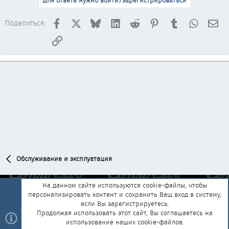
Для ответа нужно войти/зарегистрироваться
Facebook
X
Bluesky
LinkedIn
Reddit
Pinterest
Tumblr
WhatsAp
Эл
Поделиться:
Ссылка
Обслуживание и эксплуатация
На данном сайте используются cookie-файлы, чтобы
персонализировать контент и сохранить Ваш вход в систему,
Обратная связь
Условия и правила
если Вы зарегистрируетесь.
Политика конфиденциальности
Помощь
Главная
R
Продолжая использовать этот сайт, Вы соглашаетесь на
S
использование наших cookie-файлов.
S