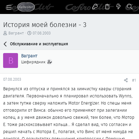
История моей болезни - 3
А
Д
Вагрант
07.08.2003
в
а
т
Обслуживание и эксплуатация
т
о
а
р
н
Вагрант
В
т
а
Цефирядник
е
ч
м
а
ы
л
07.08.2003
#1
а
Вернулся из отпуска и принялся за химчистку каеры сгорания
двигателя. Первоначально я планировал использовать Wynns,
а затем тутже сверху наложить Motor Energizer. Но спецы меня
отговорили от Винса: обычно его применяют при залегании
колец, а у меня движок довольно свежий, тем более, что Мотор
Е. тоже раскоксовывает кольца... Я сделал вид, что согласен и
решил начать с Мотора Е., полагая, что Винс от меня никуда не
денется. О результатах повышения компрессии с Помощью