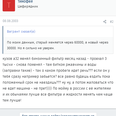
Тимофей
Т
Цефирядник
08.08.2003
#2
Вагрант сказал(а):
По моим данным, старый меняется через 60000, а новый через
30000. Но я сильно не уверен.
кузов а32 менял бинзинный фильтр месяц назад - проехал 3
тысчи - снова поменял - там битком ржавчины и воды
(заправки такие) - так о каком пробеге идет речь??? если он у
тебя сразу например забьется? все равно будешь ездить пока
положенный срок не наездишь??? ну ну, а потом жаловаться что
не едет машина - не прет)))) По мойму в россии с её жителями
и их обычаями лучше все фильтра и жидкости менять чем чаще
тем лучше!