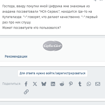
Господа, ввиду покупки мной Цифрика мне знакомые из
академа посоветовали "НСК-Сервис", находится где-то на
Кутателазде. "+":говорят, что делают качественно. "-":первый
раз про них слушу.
Может посоветуете кто пользовался?
Рекомендации
Для ответа нужно войти/зарегистрироваться
Facebook
X
Bluesky
LinkedIn
Reddit
Pinterest
Tumblr
WhatsAp
Эл
Поделиться:
Ссылка