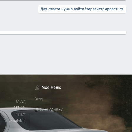
Для ответа нужно войти/зарегистрироваться
Моё меню
Вход
17 724
367 421
Письмо Админу
13 374
canalvbm