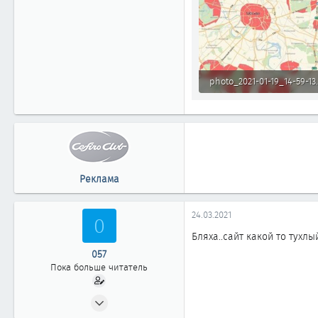
101.8 КБ · Просмотры: 210
Реклама
24.03.2021
0
Бляха..сайт какой то тухлы
057
Пока больше читатель
10.09.2020
8