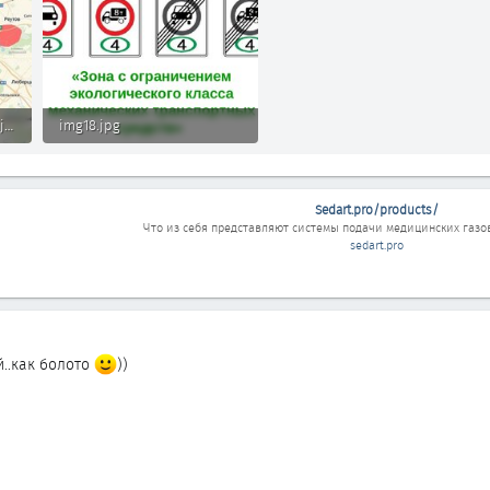
photo_2021-01-19_14-59-13.jpg
img18.jpg
250.2 КБ · Просмотры: 201
Sedart.pro/products/
Что из себя представляют системы подачи медицинских газо
sedart.pro
й..как болото
))