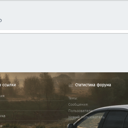
тронная почта
Ссылка
е ссылки
Статистика форума
ния
Темы
Сообщения
Пользователи
ика
Новый пользователь
ми