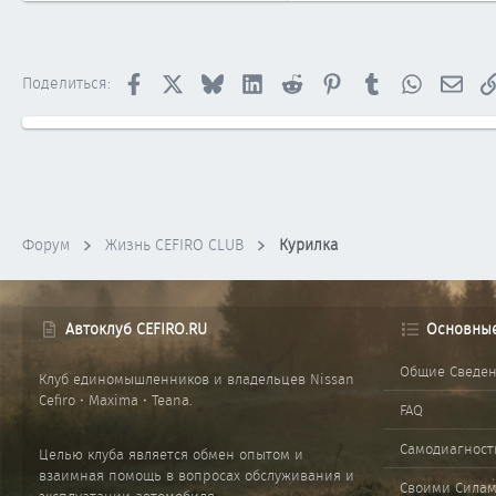
0
1
Facebook
X
Bluesky
LinkedIn
Reddit
Pinterest
Tumblr
WhatsApp
Элек
Поделиться:
Форум
Жизнь CEFIRO CLUB
Курилка
Автоклуб CEFIRO.RU
Основны
Общие Сведе
Клуб единомышленников и владельцев Nissan
Cefiro • Maxima • Teana.
FAQ
Самодиагност
Целью клуба является обмен опытом и
взаимная помощь в вопросах обслуживания и
Своими Сила