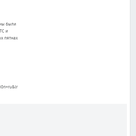
жны были
ТС и
ых пятнах
0n=ru&lr