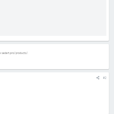
в
sedart.pro/products/
.
#2