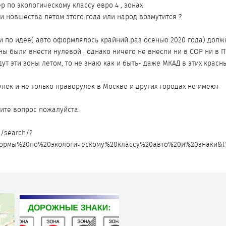
 по экологическому классу евро 4 , зонах
эти новшества летом этого года или народ возмутится ?
а и по идее( авто оформлялось крайний раз осенью 2020 года) дол
ны были внести нулевой , однако ничего не внесли ни в СОР ни в П
ут эти зоны летом, то не знаю как и быть- даже МКАД в этих красн
лек и не только праворулек в Москве и других городах не имеют
тите вопрос пожалуйста.
u/search/?
нормы%20по%20экологическому%20классу%20авто%20и%20знаки&l1