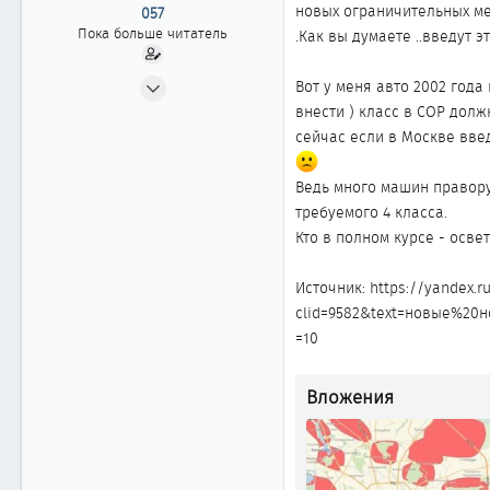
ы
л
новых ограничительных мер
057
а
Пока больше читатель
.Как вы думаете ..введут 
10.09.2020
Вот у меня авто 2002 год
8
внести ) класс в СОР долж
0
сейчас если в Москве введ
1
Ведь много машин правору
требуемого 4 класса.
Кто в полном курсе - осве
Источник: https://yandex.r
clid=9582&text=новые%20
=10
Вложения