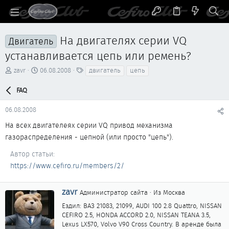
На двигателях серии VQ
Двигатель
устанавливается цепь или ремень?
А
Д
Т
zavr
06.08.2008
двигатель
цепь
в
а
е
т
т
г
FAQ
о
а
и
р
н
06.08.2008
т
а
е
ч
На всех двигателеях серии VQ привод механизма
м
а
газораспределения - цепной (или просто "цепь").
ы
л
а
Автор статьи
https://www.cefiro.ru/members/2/
А
zavr
Администратор сайта
·
Из
Москва
в
Ездил: ВАЗ 21083, 21099, AUDI 100 2.8 Quattro, NISSAN
т
CEFIRO 2.5, HONDA ACCORD 2.0, NISSAN TEANA 3.5,
о
Lexus LX570, Volvo V90 Cross Country. В аренде была
р