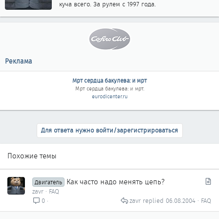
куча всего. За рулем с 1997 года.
Реклама
Мрт сердца бакулева: и мрт
Мрт сердца бакулева: и мрт
.
eurodicenter.ru
Для ответа нужно войти/зарегистрироваться
Похожие темы
С
Как часто надо менять цепь?
Двигатель
т
zavr
FAQ
а
zavr
06.08.2004
FAQ
0
т
ь