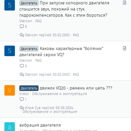
С
При запуске холодного двигателя
S
Двигатель
я
т
слышится звук, похожий на стук
а
гидрокомпенсаторов. Как с этим бороться?
т
Starcon
FAQ
ь
0
я
Starcon
03.02.2003
FAQ
С
Каковы характерные "болячки"
S
Двигатель
т
двигателей серии VQ?
а
Starcon
FAQ
т
0
ь
Starcon
03.02.2003
FAQ
я
движок VQ20 - ремень или цепь ???
V
Двигатель
Viktor
Обслуживание и эксплуатация
1
Илья Сув
06.08.2004
Обслуживание и эксплуатация
вибрация двигателя
A
Anonymous
Обслуживание и эксплуатация