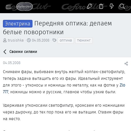
Передняя оптика: делаем
Электрика
белые поворотники
А
Д
Т
trusishka
04.05.2008
оптика
тюнинг
в
а
е
т
т
г
Своими силами
о
а
и
р
н
04.05.2008
т
а
е
ч
Снимаем фары, выбиваем внутрь желтый колпак-светофильтр,
м
а
теперь задача вытащить его из фары. Идеальный инструмент
ы
л
для этого - утконосы и ножницы по металлу, как на фотке у
Zlo
а
777
, ножницы можно и русские, главное чтобы узкие были.
Удерживая утконосами светофильтр, кромсаем его ножницами
через дырочку, до тех пор пока его не вытащим. Ставим фары
на место.