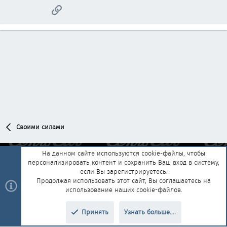
Ссылка
Своими силами
На данном сайте используются cookie-файлы, чтобы
персонализировать контент и сохранить Ваш вход в систему,
Обратная связь
Условия и правила
если Вы зарегистрируетесь.
Политика конфиденциальности
Помощь
Главная
R
Продолжая использовать этот сайт, Вы соглашаетесь на
S
использование наших cookie-файлов.
S
®
Community platform by XenForo
© 2010-2025 XenForo Ltd.
|
Style and
Принять
Узнать больше....
®
add-ons by ThemeHouse
Перевод от Jumuro
Верх
Низ