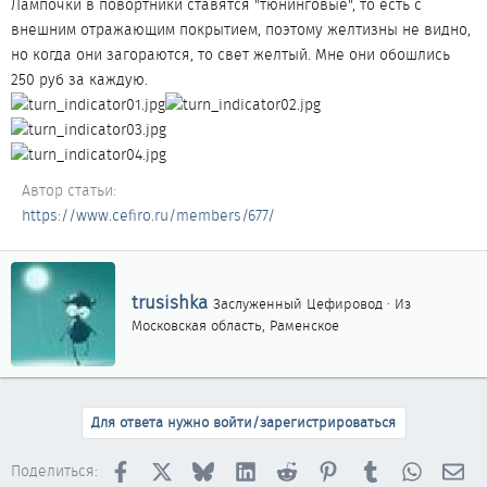
Лампочки в повортники ставятся "тюнинговые", то есть с
внешним отражающим покрытием, поэтому желтизны не видно,
но когда они загораются, то свет желтый. Мне они обошлись
250 руб за каждую.
Автор статьи
https://www.cefiro.ru/members/677/
А
trusishka
Заслуженный Цефировод
·
Из
в
Московская область, Раменское
т
о
р
Для ответа нужно войти/зарегистрироваться
Facebook
X
Bluesky
LinkedIn
Reddit
Pinterest
Tumblr
WhatsAp
Эл
Поделиться: