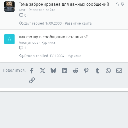
о
З
л
З
Тема забронирована для важных сообщений
а
е
а
zavr
Развитие сайта
к
н
к
0
р
о
р
zavr
17.09.2000
Развитие сайта
ы
е
т
п
о
л
как фотку в сообщение вставлять?
A
е
Anonymous
Курилка
н
1
о
Druqn
13.11.2004
Курилка
Facebook
X
Bluesky
LinkedIn
Reddit
Pinterest
Tumblr
WhatsAp
Эл
Поделиться:
Ссылка