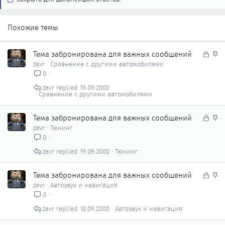
Похожие темы
З
З
Тема забронирована для важных сообщений
а
а
zavr
Сравнение с другими автомобилями
к
к
0
р
р
zavr
19.09.2000
ы
е
Сравнение с другими автомобилями
т
п
о
л
З
З
Тема забронирована для важных сообщений
е
а
а
zavr
Тюнинг
н
к
к
0
о
р
р
zavr
19.09.2000
Тюнинг
ы
е
т
п
о
З
л
З
Тема забронирована для важных сообщений
а
е
а
zavr
Автозвук и навигация
к
н
к
0
р
о
р
zavr
18.09.2000
Автозвук и навигация
ы
е
т
п