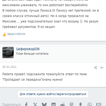
максимами ухаживать, то они работают бесперебойно.
В любом случае, лучше Ланоса.(К Ланосу нет претензий, он в
своем классе отличный авто). Но я когда проехался на
Максиме..... уже подсознательно знал что возьму )). Но разум
требовал аргументов. Я их нашел.
VaseninDmitr
Р
е
а
к
Цефировод038
ц
Пока больше читатель
и
и
:
06.04.2024
#4
Ребята привет, подскажите пожалуйста ответ по теме
"Пропадает 4я передача"очень нужно!
Для ответа нужно войти/зарегистрироваться
Facebook
X
Bluesky
LinkedIn
Reddit
Pinterest
Tumblr
WhatsAp
Эл
Поделиться: