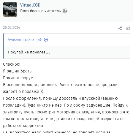
тихо работает, что я думал он не заведен ))
VirtualCGD
О проблемках. Не включаются моторчики охлаждения
Пока больше читатель
радиатора. Надо постучать по ним чем то, тогда стартуют. И
еще, я так понял, традиционная болячка - глохнет после старта
если не нажать газку.
26.02.2024
#3
Чем чреваты эти поломки? Ремонт дорого обойдется?
Vvasanin сказал(а):
Всем спасибо за подсказки !
Покупай не пожалеешь
Спасибо!
Я решил брать.
Почитал форум.
В основном люди довольны. Много тех кто после продажи
жалеет о продаже ))
После оформления, почищу дроссель и впускной (заменю
прокладки). Туда никто не лез. По любому задубевшие. Пойду к
электрику пусть посмотрит моторчик охлаждения, возможно что
там контакты отходят или датчики охлаждающей жидкости не
работают корректно..
Да, вложиться надо будет немного, но говорят, если за