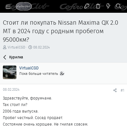
Стоит ли покупать Nissan Maxima QX 2.0
MT в 2024 году с родным пробегом
95000км?
А
Д
VirtualCGD
08.02.2024
в
а
т
Курилка
т
о
а
р
н
VirtualCGD
т
а
Пока больше читатель
е
ч
м
а
ы
л
08.02.2024
#1
а
Здравствуйте, форумчане.
Так стоит ли?
2006 года выпуска.
Пробег честный. Сосед продает.
Состояние очень хорошее. Не гнилая совсем.