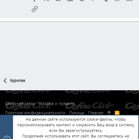
Ссылка
Курилка
Обратная связь
Условия и правила
Политика конфиденциальности
Помощь
Главная
R
S
На данном сайте используются cookie-файлы, чтобы
S
персонализировать контент и сохранить Ваш вход в систему,
®
Community platform by XenForo
© 2010-2025 XenForo Ltd.
|
Style and
если Вы зарегистрируетесь.
®
add-ons by ThemeHouse
Перевод от Jumuro
Продолжая использовать этот сайт, Вы соглашаетесь на