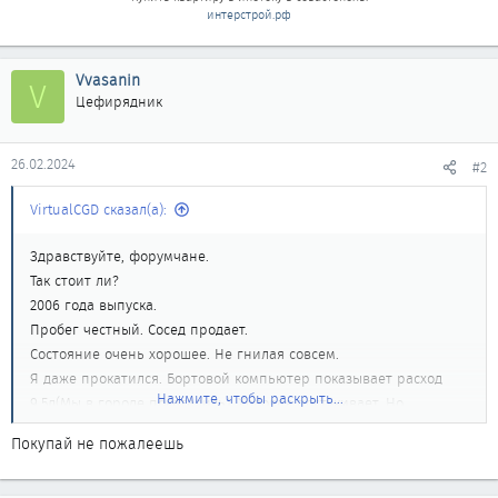
интерстрой.рф
Vvasanin
V
Цефирядник
26.02.2024
#2
VirtualCGD сказал(а):
Здравствуйте, форумчане.
Так стоит ли?
2006 года выпуска.
Пробег честный. Сосед продает.
Состояние очень хорошее. Не гнилая совсем.
Я даже прокатился. Бортовой компьютер показывает расход
Нажмите, чтобы раскрыть...
9.5л(Мы в городе покатались) .Ходовая постукивает. Но
впечатления хорошие. Чувствуется плавность, вальяжность. Я
Покупай не пожалеешь
после Деу Ланос если что )). Разгоняется не очень быстро, по
сравнению с Ланосом, но я не гонщик... Двигатель настолько