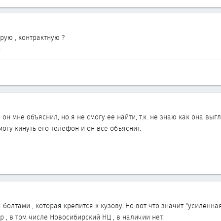
арую , контрактную ?
р
он мне объяснил, но я не смогу ее найти, т.к. не знаю как она выг
могу кинуть его телефон и он все объяснит.
 болтами , которая крепится к кузову. Но вот что значит "усиленна
 , в том числе Новосибирский НЦ , в наличии нет.