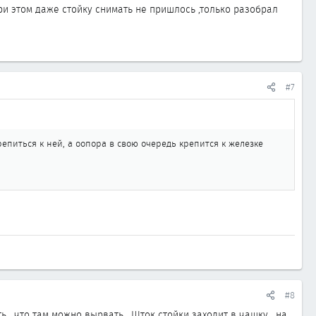
и этом даже стойку снимать не пришлось ,только разобрал
#7
крепиться к ней, а оопора в свою очередь крепится к железке
#8
, что там можно вырвать . Шток стойки заходит в чашку , на