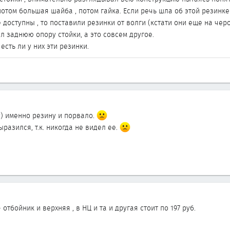
потом большая шайба , потом гайка. Если речь шла об этой резинке 
доступны , то поставили резинки от волги (кстати они еще на чер
ал заднюю опору стойки, а это совсем другое.
есть ли у них эти резинки.
y) именно резину и порвало.
ыразился, т.к. никогда не видел ее.
 отбойник и верхняя , в НЦ и та и другая стоит по 197 руб.