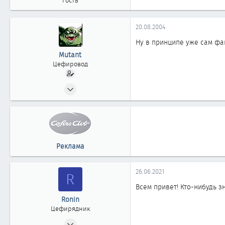
Гость
20.08.2004
Ну в принципе уже сам фак
Mutant
Цефировод
20.05.2002
819
0
861
52
Реклама
г.Сургут Тюменской обл.
26.06.2021
R
Всем привет! Кто-нибудь з
Ronin
Цефирядник
10.02.2013