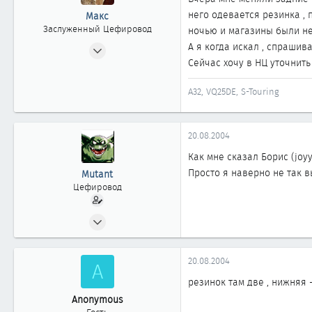
него одевается резинка , 
Макс
Заслуженный Цефировод
ночью и магазины были не 
04.06.2002
А я когда искал , спрашив
Сейчас хочу в НЦ уточнить 
4 598
3
A32, VQ25DE, S-Touring
1 863
новосибирск
20.08.2004
Как мне сказал Борис (joy
Просто я наверно не так в
Mutant
Цефировод
20.05.2002
819
0
20.08.2004
A
861
резинок там две , нижняя -
52
Anonymous
г.Сургут Тюменской обл.