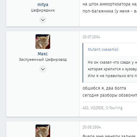
на шток аммортизатора на
mitya
Цефирядник
пол-багажника (у меня - ва
11.02.2003
107
0
20.07.2004
61
екатеринбург
Mutant сказал(а):
Макс
Заслуженный Цефировод
Но он сказал что сзади у 
04.06.2002
которая крепится к кузову
4 598
Или я не правильно его 
3
обшибся я, два болта
1 863
сегодня разборы обзвонит
новосибирск
A32, VQ25DE, S-Touring
20.08.2004
Вчера мне меняли задние с