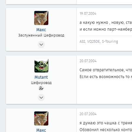
19.07.2004
а какую нужно , новую, ст
и если можно парт-намбе
Макс
Заслуженный Цефировод
A32, VQ25DE, S-Touring
04.06.2002
4 598
3
20.07.2004
1 863
Самое отвратительное, что 
новосибирск
Если есть возможность то 
Mutant
Цефировод
20.05.2002
819
0
20.07.2004
861
я думаю это чашка с тремя
52
Обзвонил несколько контор
Макс