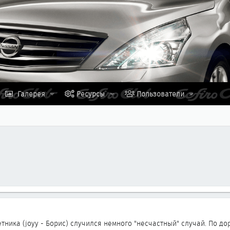
Галерея
Ресурсы
Пользователи
тника (joyy - Борис) случился немного "несчастный" случай. По до