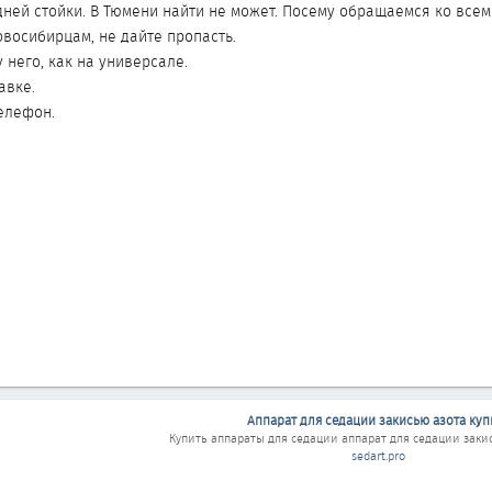
ней стойки. В Тюмени найти не может. Посему обращаемся ко всем
осибирцам, не дайте пропасть.
 него, как на универсале.
авке.
телефон.
Аппарат для седации закисью азота куп
Купить аппараты для седации
аппарат для седации заки
sedart.pro