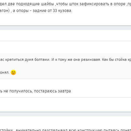
дел две подходящие шайбы ,чтобы шток зафиксировать в опоре ,пр
гон) , а опоры - задние от 33 кузова.
нас крепиться думя болтами. И к тому же она резиновая. Как бы стойка 
.
понял.
ь не получилось, постараюсь завтра
тойки , внимательно разглядывал всю конструкцию пытаясь понять 