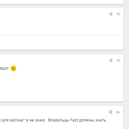
#2
#3
лядит.
#4
я для вагона" я не знаю . Владельцы Fast должны знать .