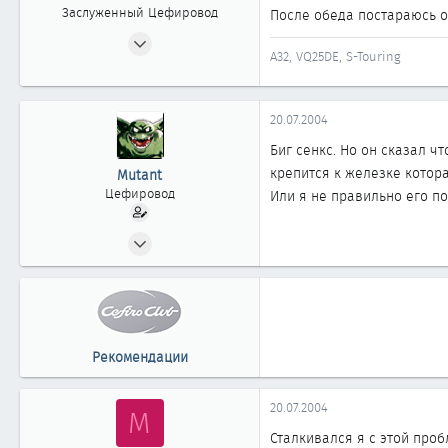
г.Сургут Тюменской обл.
Заслуженный Цефировод
После обеда постараюсь 
04.06.2002
A32, VQ25DE, S-Touring
4 598
3
1 863
20.07.2004
новосибирск
Биг сенкс. Но он сказал ч
крепится к железке котора
Mutant
Цефировод
Или я не правильно его п
20.05.2002
819
0
861
52
Рекомендации
г.Сургут Тюменской обл.
20.07.2004
M
Сталкивался я с этой про