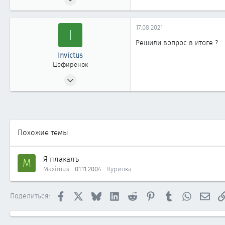
245
1
17.08.2021
I
63
Решили вопрос в итоге ?
Invictus
Цефирёнок
16.05.2019
13
0
11
37
Похожие темы
Краснодар
Я плакалъ
M
Maximus
01.11.2004
Курилка
Facebook
X
Bluesky
LinkedIn
Reddit
Pinterest
Tumblr
WhatsApp
Элек
Поделиться: