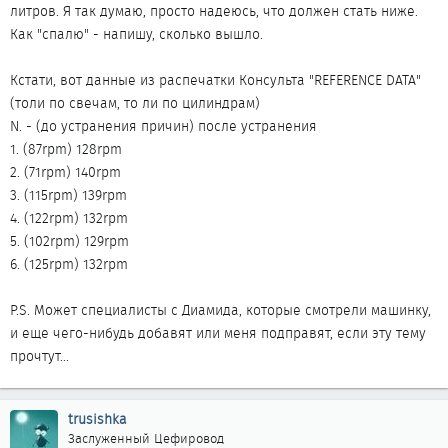
литров. Я так думаю, просто надеюсь, что должен стать ниже.
Как "спалю" - напишу, сколько вышло.
Кстати, вот данные из распечатки Консульта "REFERENCE DATA"
(толи по свечам, то ли по цилиндрам)
N. - (до устранения причин) после устранения
1. (87rpm) 128rpm
2. (71rpm) 140rpm
3. (115rpm) 139rpm
4. (122rpm) 132rpm
5. (102rpm) 129rpm
6. (125rpm) 132rpm
P.S. Может специалисты с Диамида, которые смотрели машинку,
и еще чего-нибудь добавят или меня подправят, если эту тему
прочтут...
trusishka
Заслуженный Цефировод