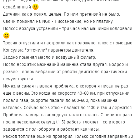
ослабленный
Датчики, как я понял, целые. По ним претензий не было.
Свечи поменял на NGK - Ниссановкие, но не платину.
Подсос воздуха устранили - три часа над машиной колдовали
Тросик отпустили и настроили как положено, плюс с помощью
Консульта "отточили" параметры двигателя.
Заодно поменял масло и воздушный фильтр.
После всех этих махинаций машинка стала другая. Бодрее и
резвее. Теперь вибрации от работы двигателя практически
нечувствуется.
Исчезла самая главная проблема, о котороя я писал не раз -
еще с весны. Это когда на скорости 40-60 км, при отпускании
педали газа, обороты падали до 500-600, пока машина
катилась. Сейчас все четко - падают до 1100 и так и держатся.
Проблема завода на холодную так и осталась. С первого раза
после нескольких секунд (1-5) работы глохнет - со второго
заводится с пол-оборота и работает как часы.
Расход топлива еще не проверил. Только сегодня заправил 20