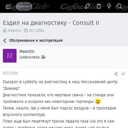
Ездил на диагностику - Consult II
А
Д
Maestro
30.11.2004
в
а
т
Обслуживание и эксплуатация
т
о
а
р
н
Maestro
M
т
а
Цефировод
е
ч
м
а
ы
л
30.11.2004
#1
а
Съездил в субботу на диагностику в наш Ниссановкий центр
"Диамид".
Диагностика показала, что мертвые свечи - на стенде они
пробивали и искрили как новогодние гирлянды
Также, нашли, где у меня был подсос воздуха - в прокладке
впускного коллектора.
Плюс еще был перетянут тросик педали газа (но это я сам
дурак - подтянул, когда машину взял, думал, что он был