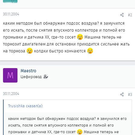
30.11.2004
#2
каким методом был обнаружен подсос воздуха? я замучился
его искать, после снятия впускного коллектора и полной его
промывки и датчика XX, где-то сосет
Машина теперь не
тормозит двигателем для остановки приходится сисльнее жать
на тормоза
колдки быстро кончаются
Maestro
M
Цефировод
30.11.2004
#3
Trusishka сказал(а):
каким методом был обнаружен подсос воздуха? я замучился его
искать, после снятия впускного коллектора и полной его
промывки и датчика XX, где-то сосет
Машина теперь не