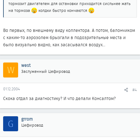
тормозит двигателем для остановки приходится сисльнее жать
на тормоза
колдки быстро кончаются
Во первых, по внешнему виду коллектора. А потом, балончиком
с каким-то аэрозолем брызгали в подозрительные места и
было визуально видно, как засасывался воздух...
west
W
Заслуженный Цефировод
01.12.2004
#4
Скока отдал за диагностику? И что делали Консалтом?
grrom
G
Цефировод