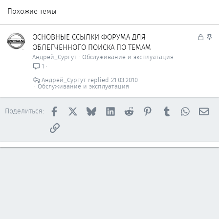
Похожие темы
З
З
ОСНОВНЫЕ ССЫЛКИ ФОРУМА ДЛЯ
а
а
ОБЛЕГЧЕННОГО ПОИСКА ПО ТЕМАМ
к
к
Андрей_Сургут
Обслуживание и эксплуатация
р
р
1
ы
е
Андрей_Сургут
21.03.2010
т
п
Обслуживание и эксплуатация
о
л
е
Facebook
X
Bluesky
LinkedIn
Reddit
Pinterest
Tumblr
WhatsAp
Эл
н
Поделиться:
о
Ссылка