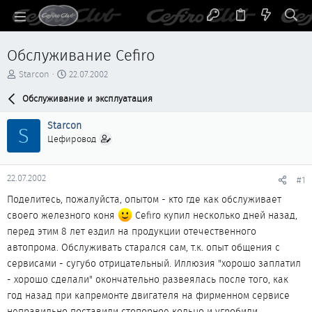
Обслуживание Cefiro
А
Д
Starcon
22.07.2002
в
а
т
Обслуживание и эксплуатация
т
о
а
р
н
Starcon
S
т
а
Цефировод
е
ч
м
а
ы
л
22.07.2002
#1
а
Поделитесь, пожалуйста, опытом - кто где как обслуживает
своего железного коня
Cefiro купил несколько дней назад,
перед этим 8 лет ездил на продукции отечественного
автопрома. Обслуживать старался сам, т.к. опыт общения с
сервисами - сугубо отрицательный. Иллюзия "хорошо заплатил
- хорошо сделали" окончательно развеялась после того, как
год назад при капремонте двигателя на фирменном сервисе
неправильно поставили стопорное кольцо и угробили