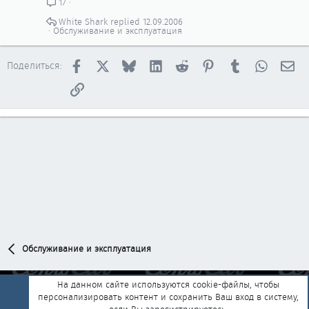
17
White Shark
12.09.2006
Обслуживание и эксплуатация
Facebook
X
Bluesky
LinkedIn
Reddit
Pinterest
Tumblr
WhatsAp
Эл
Поделиться:
Ссылка
Обслуживание и эксплуатация
На данном сайте используются cookie-файлы, чтобы
персонализировать контент и сохранить Ваш вход в систему,
Обратная связь
Условия и правила