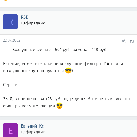
Р
е
а
к
RSD
R
ц
Цефирядник
и
и
:
22.07.2002
#3
-----Воздушный фильтр - 544 руб., замена - 128 руб. -----
Евгений, может всё таки не воздушный фильтр то? А то для
воздушного круто получается
).
Сергей.
ЗЫ Я, в принципе, за 128 руб. подрядился бы менять воздушные
фильтры всем желающим
.
Евгений_Кс
Е
Цефирядник