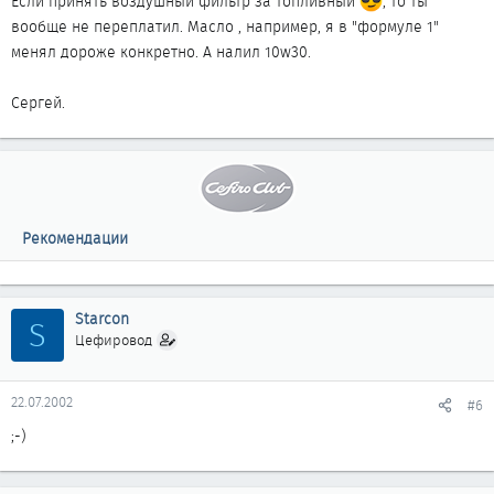
Если принять воздушный фильтр за топливный
, то ты
вообще не переплатил. Масло , например, я в "формуле 1"
менял дороже конкретно. А налил 10w30.
Сергей.
Рекомендации
Starcon
S
Цефировод
22.07.2002
#6
;-)