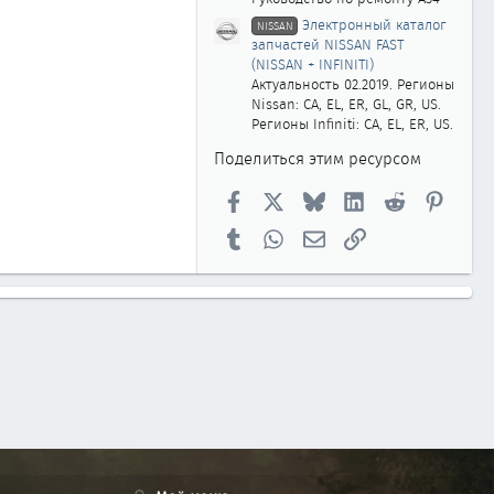
Электронный каталог
NISSAN
запчастей NISSAN FAST
(NISSAN + INFINITI)
Актуальность 02.2019. Регионы
Nissan: CA, EL, ER, GL, GR, US.
Регионы Infiniti: CA, EL, ER, US.
Поделиться этим ресурсом
Facebook
X
Bluesky
LinkedIn
Reddit
Pinter
Tumblr
WhatsApp
Электронная почта
Ссылка