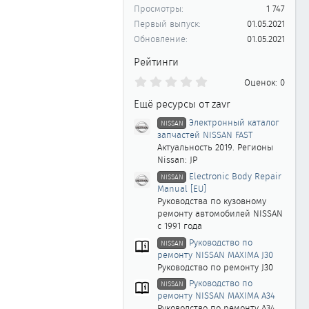
Просмотры
1 747
Первый выпуск
01.05.2021
Обновление
01.05.2021
Рейтинги
0
Оценок: 0
.
0
Ещё ресурсы от zavr
0
з
Электронный каталог
NISSAN
в
запчастей NISSAN FAST
ё
Актуальность 2019. Регионы
з
Nissan: JP
д
Electronic Body Repair
NISSAN
Manual [EU]
Руководства по кузовному
ремонту автомобилей NISSAN
с 1991 года
Руководство по
NISSAN
ремонту NISSAN MAXIMA J30
Руководство по ремонту J30
Руководство по
NISSAN
ремонту NISSAN MAXIMA A34
Руководство по ремонту A34