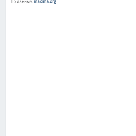
По данным
maxima.org
а
н
и
я