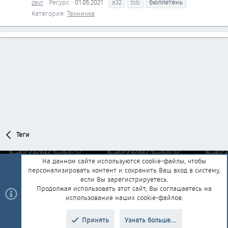
zavr
Ресурс
01.05.2021
a32
tsb
бюллетень
Категория:
Техничка
Теги
На данном сайте используются cookie-файлы, чтобы
персонализировать контент и сохранить Ваш вход в систему,
Обратная связь
Условия и правила
если Вы зарегистрируетесь.
Политика конфиденциальности
Помощь
Главная
R
Продолжая использовать этот сайт, Вы соглашаетесь на
S
использование наших cookie-файлов.
S
®
Community platform by XenForo
© 2010-2025 XenForo Ltd.
|
Style and
Принять
Узнать больше....
®
add-ons by ThemeHouse
Перевод от Jumuro
Верх
Низ