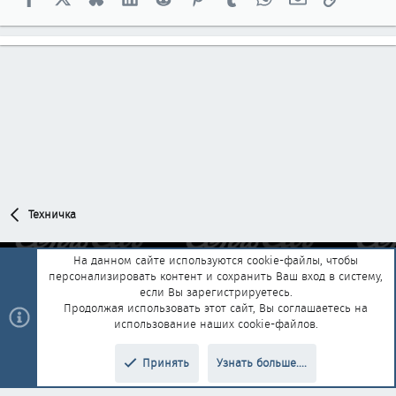
Техничка
На данном сайте используются cookie-файлы, чтобы
персонализировать контент и сохранить Ваш вход в систему,
Обратная связь
Условия и правила
если Вы зарегистрируетесь.
Политика конфиденциальности
Помощь
Главная
R
Продолжая использовать этот сайт, Вы соглашаетесь на
S
использование наших cookie-файлов.
S
®
Community platform by XenForo
© 2010-2025 XenForo Ltd.
|
Style and
Принять
Узнать больше....
®
add-ons by ThemeHouse
Перевод от Jumuro
Верх
Низ