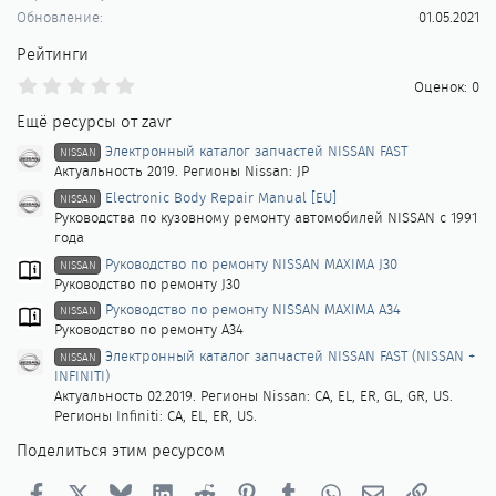
Обновление
01.05.2021
Рейтинги
0
Оценок: 0
.
0
Ещё ресурсы от zavr
0
з
Электронный каталог запчастей NISSAN FAST
NISSAN
в
Актуальность 2019. Регионы Nissan: JP
ё
Electronic Body Repair Manual [EU]
з
NISSAN
д
Руководства по кузовному ремонту автомобилей NISSAN с 1991
года
Руководство по ремонту NISSAN MAXIMA J30
NISSAN
Руководство по ремонту J30
Руководство по ремонту NISSAN MAXIMA A34
NISSAN
Руководство по ремонту A34
Электронный каталог запчастей NISSAN FAST (NISSAN +
NISSAN
INFINITI)
Актуальность 02.2019. Регионы Nissan: CA, EL, ER, GL, GR, US.
Регионы Infiniti: CA, EL, ER, US.
Поделиться этим ресурсом
Facebook
X
Bluesky
LinkedIn
Reddit
Pinterest
Tumblr
WhatsApp
Электронная п
Ссылка