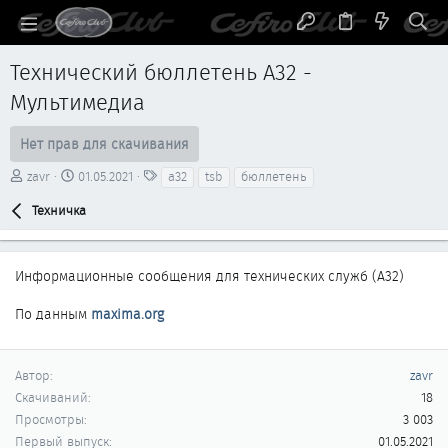
Технический бюллетень A32 -
Мультимедиа
Нет прав для скачивания
А
Д
Т
zavr
01.05.2021
a32
tsb
бюллетень
в
а
е
т
Техничка
т
г
о
а
и
р
с
о
Информационные сообщения для технических служб (A32)
з
д
По данным
maxima.org
а
н
и
я
Автор
zavr
Скачиваний
18
Просмотры
3 003
Первый выпуск
01.05.2021