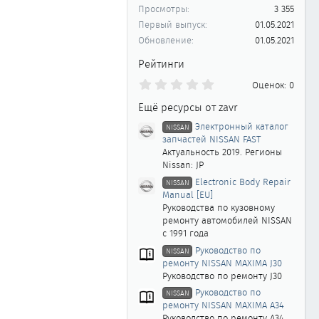
Просмотры
3 355
Первый выпуск
01.05.2021
Обновление
01.05.2021
Рейтинги
0
Оценок: 0
.
0
Ещё ресурсы от zavr
0
з
Электронный каталог
NISSAN
в
запчастей NISSAN FAST
ё
Актуальность 2019. Регионы
з
Nissan: JP
д
Electronic Body Repair
NISSAN
Manual [EU]
Руководства по кузовному
ремонту автомобилей NISSAN
с 1991 года
Руководство по
NISSAN
ремонту NISSAN MAXIMA J30
Руководство по ремонту J30
Руководство по
NISSAN
ремонту NISSAN MAXIMA A34
Руководство по ремонту A34