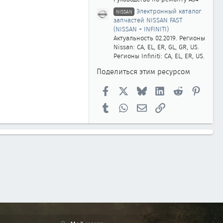
Электронный каталог
NISSAN
запчастей NISSAN FAST
(NISSAN + INFINITI)
Актуальность 02.2019. Регионы
Nissan: CA, EL, ER, GL, GR, US.
Регионы Infiniti: CA, EL, ER, US.
Поделиться этим ресурсом
Facebook
X
Bluesky
LinkedIn
Reddit
Pinter
Tumblr
WhatsApp
Электронная почта
Ссылка