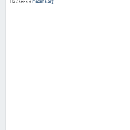
По данным
maxima.org
а
н
и
я