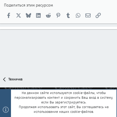
Поделиться этим ресурсом
Facebook
X
Bluesky
LinkedIn
Reddit
Pinterest
Tumblr
WhatsApp
Электронная п
Ссылка
Техничка
На данном сайте используются cookie-файлы, чтобы
персонализировать контент и сохранить Ваш вход в систему,
Обратная связь
Условия и правила
если Вы зарегистрируетесь.
Политика конфиденциальности
Помощь
Главная
R
Продолжая использовать этот сайт, Вы соглашаетесь на
S
использование наших cookie-файлов.
S