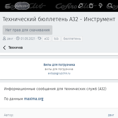
Технический бюллетень A32 - Инструмент
Нет прав для скачивания
А
Д
Т
zavr
01.05.2021
a32
tsb
бюллетень
в
а
е
т
Техничка
т
г
о
а
и
р
с
о
Вилы для погрузчика
з
вилы для погрузчика
д
avtopogruzchik.ru
а
н
и
Информационные сообщения для технических служб (A32)
я
По данным
maxima.org
Автор
zavr