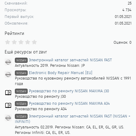
Скачиваний
25
Просмотры
4 734
Первый выпуск
01.05.2021
Обновление
01.05.2021
Рейтинги
0
Оценок: 0
.
0
Ещё ресурсы от zavr
0
з
Электронный каталог запчастей NISSAN FAST
NISSAN
в
Актуальность 2019. Регионы Nissan: JP
ё
Electronic Body Repair Manual [EU]
з
NISSAN
д
Руководства по кузовному ремонту автомобилей NISSAN с 1991
года
Руководство по ремонту NISSAN MAXIMA J30
NISSAN
Руководство по ремонту J30
Руководство по ремонту NISSAN MAXIMA A34
NISSAN
Руководство по ремонту A34
Электронный каталог запчастей NISSAN FAST (NISSAN +
NISSAN
INFINITI)
Актуальность 02.2019. Регионы Nissan: CA, EL, ER, GL, GR, US.
Регионы Infiniti: CA, EL, ER, US.